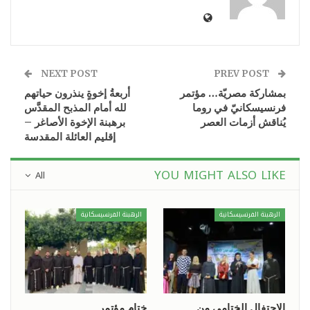
NEXT POST
PREV POST
بمشاركة مصريّة… مؤتمر
أربعةُ إخوةٍ ينذرون حياتهم
فرنسيسكانيّ في روما
لله أمام المذبح المقدَّس
يُناقش أزمات العصر
برهبنة الإخوة الأصاغر –
إقليم العائلة المقدسة
YOU MIGHT ALSO LIKE
All
الرهبنة الفرنسيسكانية
الرهبنة الفرنسيسكانية
الاحتفال الختامي من
ختام مؤتمر