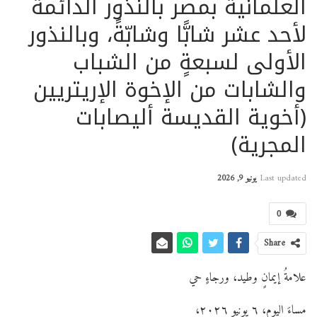
العلمانية بمصر بالنذور الدائمة
لأحد عشر شابًّا وشابّةً، وبالنذور
الأولى لسبعةٍ من الشباب
والشابات من الإخوة الإريتريين
(أخوية القديسة أليصابات
المجرية)
Last updated
يونيو 9, 2026
0
Share
علامةُ إيمانٍ وطيد، ورجاءٍ حي
مساءَ اليوم، ٦ يونيو ٢٠٢٦،