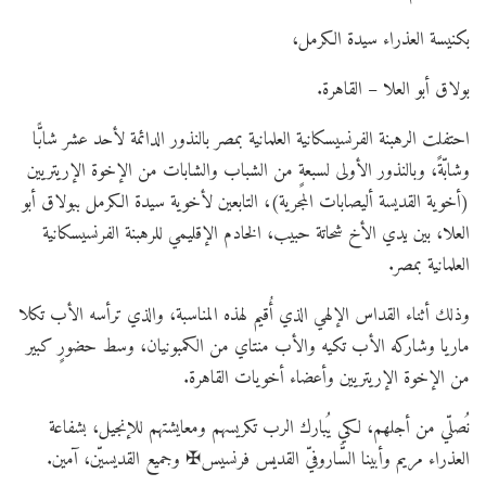
بكنيسة العذراء سيدة الكرمل،
بولاق أبو العلا – القاهرة.
احتفلت الرهبنة الفرنسيسكانية العلمانية بمصر بالنذور الدائمة لأحد عشر شابًّا
وشابّةً، وبالنذور الأولى لسبعةٍ من الشباب والشابات من الإخوة الإريتريين
(أخوية القديسة أليصابات المجرية)، التابعين لأخوية سيدة الكرمل ببولاق أبو
العلا، بين يدي الأخ شحاتة حبيب، الخادم الإقليمي للرهبنة الفرنسيسكانية
العلمانية بمصر.
وذلك أثناء القداس الإلهي الذي أُقيم لهذه المناسبة، والذي ترأسه الأب تكلا
ماريا وشاركه الأب تكيه والأب منتاي من الكمبونيان، وسط حضورٍ كبير
من الإخوة الإريتريين وأعضاء أخويات القاهرة.
نُصلّي من أجلهم، لكي يُبارك الرب تكريسهم ومعايشتهم للإنجيل، بشفاعة
العذراء مريم وأبينا السَّاروفيّ القديس فرنسيس✠ وجميع القديسيّن، آمين.