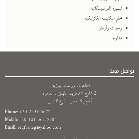
المسيرة الفرنسيسكانية
تعليم الكنيسة الكاثوليكية
زهيرات وأزهار
مدارس
تواصل معنا
القاهرة : دير سان جوزيف
2 شارع محمد فريد، عابدين ، القاهرة
أمام بنك مصر، الفرع الرئيس
Phone
: +20-2239-6677
Mobile
:+20-101-362-978
Email
:
segfraneg@yahoo.com