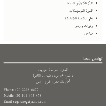
المركز الكاثوليكي للسينما
المسيرة الفرنسيسكانية
تعليم الكنيسة الكاثوليكية
زهيرات وأزهار
مدارس
تواصل معنا
القاهرة : دير سان جوزيف
2 شارع محمد فريد، عابدين ، القاهرة
أمام بنك مصر، الفرع الرئيس
Phone
: +20-2239-6677
Mobile
:+20-101-362-978
Email
:
segfraneg@yahoo.com