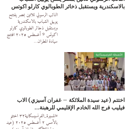
بالاسكندرية ويستقبل ذخائر الطوبالوي كارلو اكوتس
النائب الرسولي للاتين بمصر يفتتح
يوبيل الشباب بالاسكندرية
ويستقبل ذخائر الطوبالوي كارلو
اكوتس
9 أغسطس ٢٠٢٥
افتتج
سيادة المطران
…
الأنشطة الفرنسيسكانية
اختتم (عيد سيدة الملائكة – غفران آسيزي) الاب
فيليب فرج الله الخادم الإقليمي للرهبنة…
#المسيرة_الفرنسيسكانية٣٢
اختتم
بالأمس ٢ أغسطس ٢٠٢٥ (عيد