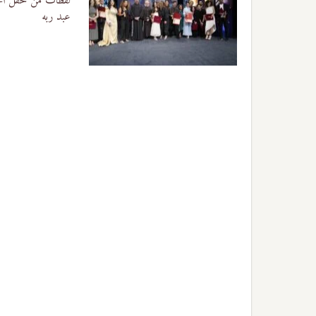
لقطات من حفل الختام وتوزيع ا
عبد ربه