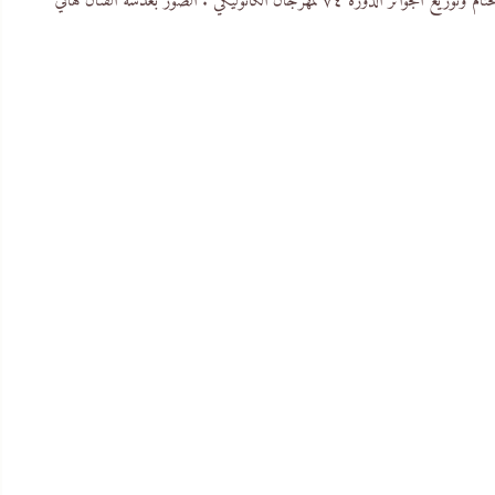
لجوائز الدورة ٧٤ لمهرجان الكاثوليكي .
الصور بعدسة الفنان هاني