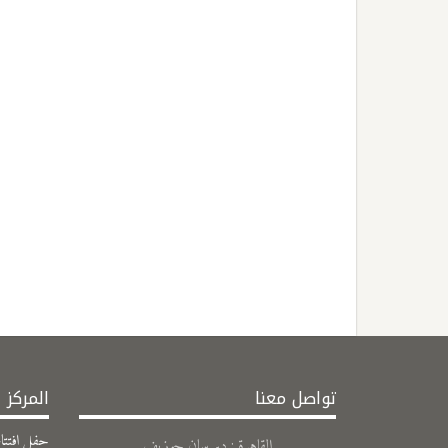
تواصل معنا
المركز 
حفل افتتاح
القاهرة : دير سان جوزيف