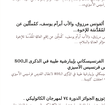
فرنسيس الأسيزي»،
…
ألفونس مرزوق، والأب أبرآم يوسف، كمُمثِّلَين عن
لمُقَدَّسَة للإخوة…
مرزوق، والأب أبرآم يوسف، كمُمثِّلَين عن إقليم العائلة المُقَدَّسَة للإخوة
ؤتمر العدالة والسلام،
…
افتتاح اليوبيل الفرنسيسكاني بإيبارشية طيبة في الذكرى الـ800
يس فرنسيس الآسيزي
بارشية طيبة في الذكرى الـ800 لانتقال القديس فرنسيس الآسيزي
احتفلت كنيسة
…
ائز الدورة ٧٤ لمهرجان الكاثوليكي .