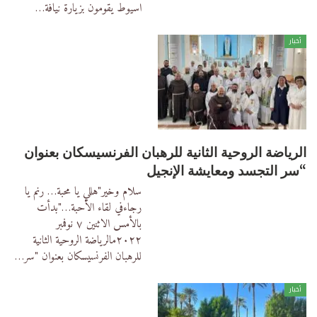
اسيوط يقومون بزيارة نيافة
…
أخبار
الرياضة الروحية الثانية للرهبان الفرنسيسكان بعنوان
“سر التجسد ومعايشة الإنجيل
سلام وخير"هللي يا محبة… رنم يا
رجاءفي لقاء الأحبة…"بدأت
بالأمس الاثنين ٧ نوفمبر
٢٠٢٢مالرياضة الروحية الثانية
للرهبان الفرنسيسكان بعنوان "سر
…
أخبار