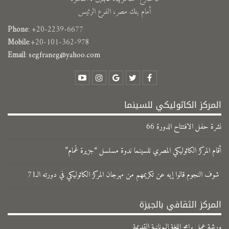
أمام بنك مصر، الفرع الرئيس
Phone
: +20-2239-6677
Mobile
:+20-101-362-978
Email
:
segfraneg@yahoo.com
المركز الكاثوليكي للسينما
نشرة حفل الافتتاح الدورة 66
​أقام المركز الكاثوليكي المصري للسينما ندوة مسلسل “جزيرة غَمام”
شوف النجوم قالوا إيه عن تكريمهم من مهرجان المركز الكاثوليكي في دورته الـ71
المركز الثقافي بالجيزة
ورشة عمل برامج اللغة اليونانية القديمة