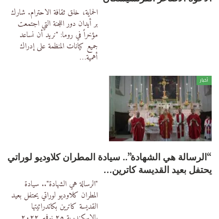
الحماية، خلق ثقافة الاحترام. شارك
بر أيدان دور اللجنة التي اجتمعت
مؤخراً في روما: "نريد أن نساعد
جميع كيانات المنظمة على إدراك
أهمية
…
أخبار
“الرسالة هي الشهادة”.. سيادة المطران كلاوديو لوراتي
يحتفل بعيد القديسة كاترين…
"الرسالة هي الشهادة".. سيادة
المطران كلاوديو لوراتي يحتفل بعيد
القديسة كاترين بكاتدرائيتها
بالإسكندرية
٢٥ نوفمبر ٢٠٢٢