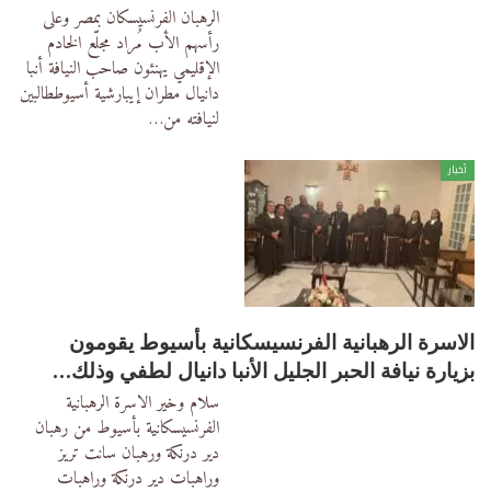
الرهبان الفرنسيسكان بمصر وعلى
رأسهم الأب مُراد مجلّع الخادم
الإقليمي يهنئون صاحب النيافة أنبا
دانيال مطران إيبارشية أسيوططالبين
لنيافته من
…
أخبار
الاسرة الرهبانية الفرنسيسكانية بأسيوط يقومون
بزيارة نيافة الحبر الجليل الأنبا دانيال لطفي وذلك…
سلام وخير الاسرة الرهبانية
الفرنسيسكانية بأسيوط من رهبان
دير درنكة ورهبان سانت تريز
وراهبات دير درنكة وراهبات