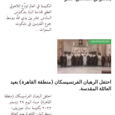
الكنيسة في العالم تودّع اللاهوتي
العظيم
قداسة البابا بندكتوس
السادس عشر
بين يدي الله ووسط
جموع القديسين في ملكوت
السموات
…
UNCATEGORIZED
احتفل الرهبان الفرنسيسكان (منطقة القاهرة) بعيد
العائلة المقدسة.
احتفل الرهبان الفرنسيسكان (منطقة
القاهرة) مساء اليوم ٢٩ ديسمبر
٢٠٢٢ بكنيسة سان جوزيف-
وسط البلد- القاهرة بعيد العائلة