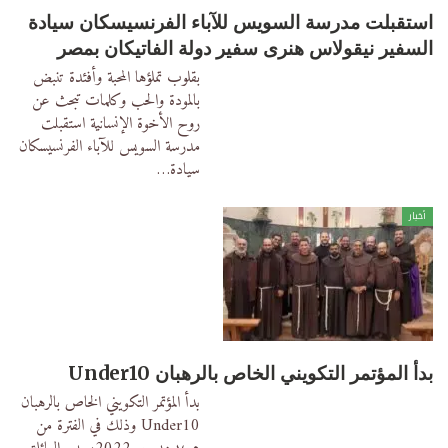
استقبلت مدرسة السويس للآباء الفرنسيسكان سيادة
السفير نيقولاس هنرى سفير دولة الفاتيكان بمصر
بقلوب تملؤها المحبة وأفئدة تنبض
بالمودة والحب
وكلمات تبحث عن
روح الأخوة الإنسانية
استقبلت
مدرسة السويس للآباء الفرنسيسكان
سيادة
…
أخبار
بدأ المؤتمر التكويني الخاص بالرهبان Under10
بدأ المؤتمر التكويني الخاص بالرهبان
Under10
وذلك في الفترة من