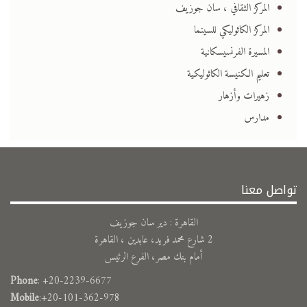
المركز الثقافي ، سان جوزيف
المركز الكاثوليكي للسينما
المسيرة الفرنسيسكانية
تعليم الكنيسة الكاثوليكية
زهيرات وأزهار
مدارس
تواصل معنا
القاهرة : دير سان جوزيف
2 شارع محمد فريد، عابدين ، القاهرة
أمام بنك مصر، الفرع الرئيس
Phone
: +20-2239-6677
Mobile
:+20-101-362-978