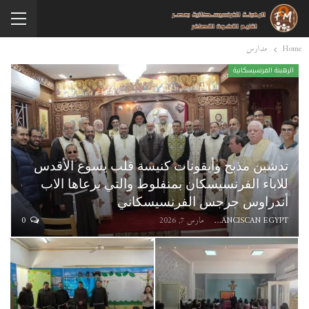
Home
مدارس
الرهبنة الفرنسيسكانية
تدشين مذبح وأيقونات كنيسة قلب يسوع الأقدس
للاباء الفرنسيسكان بمنفلوط والتي يرعاها الاب
أندراوس جرجس الفرنسيسكاني
FRANCISCAN EGYPT
مارس 7, 2026
0