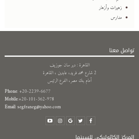
زهيرات وأزهار
مدارس
تواصل معنا
القاهرة : دير سان جوزيف
2 شارع محمد فريد، عابدين ، القاهرة
أمام بنك مصر، الفرع الرئيس
Phone
: +20-2239-6677
Mobile
:+20-101-362-978
Email
:
segfraneg@yahoo.com
المركز الكاثوليكي للسينما