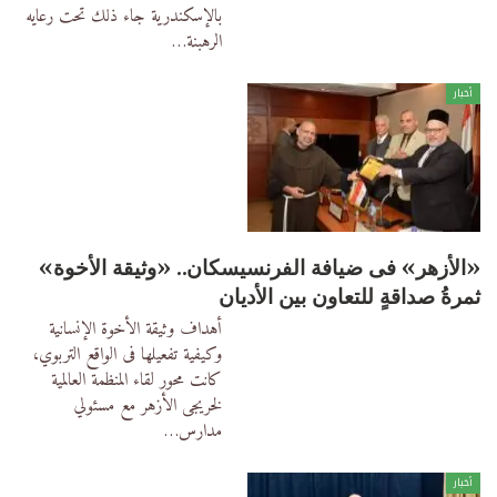
بالإسكندرية
جاء ذلك تحت رعايه
الرهبنة
…
أخبار
«الأزهر» فى ضيافة الفرنسيسكان.. «وثيقة الأخوة»
ثمرةُ صداقةٍ للتعاون بين الأديان
أهداف وثيقة الأخوة الإنسانية
وكيفية تفعيلها فى الواقع التربوي،
كانت محور لقاء المنظمة العالمية
لخريجى الأزهر مع مسئولي
مدارس
…
أخبار