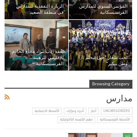
المؤتمر السنوي للمدارس
الزيارة التفقدية للمدارس
الفرنسيسكانية
في منطقة الصعيد
تفقد الأب مُراد مجلَّع الخادم
تحت شعار “جيل بيحلم ..
الإقليمي للرهبنة
وطن بيكبر”
الفرنسيسكانية –…
Browsing Category
مدارس
UNCATEGORIZED
أخبار
أديرة ومزارات
الأنشطة الاجتماعية
الأنشطة الفرنسيسكانية
تعليم الكنيسة الكاثوليكية
أخبار