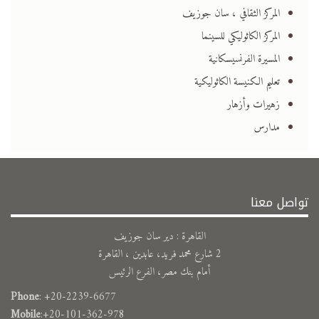
المركز الثقافي ، سان جوزيف
المركز الكاثوليكي للسينما
المسيرة الفرنسيسكانية
تعليم الكنيسة الكاثوليكية
زهيرات وأزهار
مدارس
تواصل معنا
القاهرة : دير سان جوزيف
2 شارع محمد فريد، عابدين ، القاهرة
أمام بنك مصر، الفرع الرئيس
Phone
: +20-2239-6677
Mobile
:+20-101-362-978