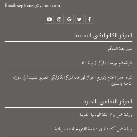
Email
:
segfraneg@yahoo.com
المركز الكاثوليكي للسينما
صور لجنة التحكيم
نشرةختام مهرجان المركز الدورة 64
نشرة حفل الختام وتوزيع الجوائز لمهرجان المركز الكاثوليكي المصري للسينما في دورته
الثامنة والستين
المركز الثقافي بالجيزة
ورشة عمل برامج اللغة اليونانية القديمة
ورشة عمل أكاديمية في دراسة الليتورجيات السريانية