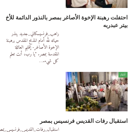
احتفلت رهبنة الإخوة الأصاغر بمصر بالنذور الدائمة للأخ
بيتر عبدربه
راهب_فرنسيسكاني_جديد
ينذر
حياته لله أمام المذبح المقدس برهبنة
الإخوة الأصاغر- إقليم العائلة
المقدسة بمصر.
"يا رب، أنت تعلم
كل شيء.
…
أخبار
استقبال رفات القديس فرنسيس بمصر
استقبال_رفات_القديس_فرنسيس_بمص