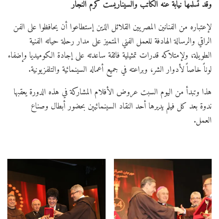
وقد تسلمها نيابة عنه الكاتب والسيناريست كرم النجار
لإعتباره من الفنانين المصريين القلائل الذين إستطاعوا أن يحافظوا على الفن
الراقي والرسالة الهادفة للعمل الفني المتميز على مدار رحلة حياته الفنية
الطويلة، ولإمتلاكه قدرات تمثيلية فائقة ساعدته على إجادة الكوميديا وإضفاء
لوناً خاصاً لأدوار الشر، وبراعته في جميع أعماله السينمائية والتلفزيونية.
هذا وتبدأ من اليوم السبت عروض الأفلام المشاركة في هذه الدورة يعقبها
ندوة بعد كل فيلم يديرها أحد النقاد السينمائيين بحضور أبطال وصناع
العمل.