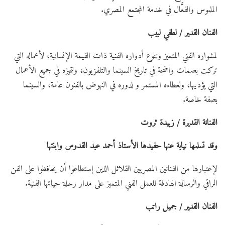
الملموس والفعًّال في خدمة المجتمع المصري.
الفنان القدير / لطفي لبيب
لمشواره الفني المتميز وتنوع أدواره الفنية ذات القيمة الإنسانية، لأعماله التي
تركت بصمات واضحة في تاريخ السينما والتلفزيون، ولتميزه في جميع الأعمال
التي يؤديها، ولعطاءه المستمر و لدوره في النهوض بالفنون عامة، والسينما
بصفة خاصة.
الفنانة القديرة / زبيدة ثروت
وقد تسلمها نيابة عنها حفيدها الأستاذ أحمد عبد القدوس وابنتها
لإعتبارها من الفنانين المصريين القلائل الذين إستطاعوا أن يحافظوا على الفن
الراقي والرسالة الهادفة للعمل الفني المتميز على مدار رحلة حياتها الفنية.
الفنان القدير / جميل راتب