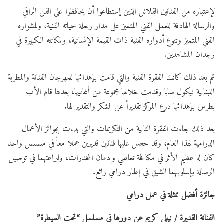
لإعتباره من الفنانين القلائل الذين إستطاعوا أن يحافظوا على الفن الراقي
والرسالة الهادفة للعمل الفني المتميز على مدار رحلة حياته الفنية، ولمشواره
الفني المتميز وتنوع أدواره الفنية ذات القيمة الإنسانية، ولمكانته الكبيرة في
وجدان المشاهدين.
ثم بعد ذلك كانت الفقرة الفنية والتي قامت بإهدائها للمهرجان الفنانة والمطربة
اللبنانية نيكول سابا وقدمت خلالها مجموعة من أغانيها، بعدها قام الأب
بطرس بإهدائها درع المركز تقديراً عن الشكر والتقدير لها.
بعد ذلك جاءت الفقرة الثانية من التكريمات والتي بدءت بجوائز الأعمال
الدرامية لهذا العام، وقد حصل عليها فنانين قديرين عملا معاً في مسلسل واحد
كان له عظيم الأثر في مكافحة تعاطي وإدمان المخدرات، ولبراعتهما في توصيل
الرسالة بإسلوبهما الشيق في إطار درامي رائع.
جائزة أفضل ممثلة في عمل درامي
الفنانة القديرة / نيللي كريم عن دورها في مسلسل “تحت السيطرة”