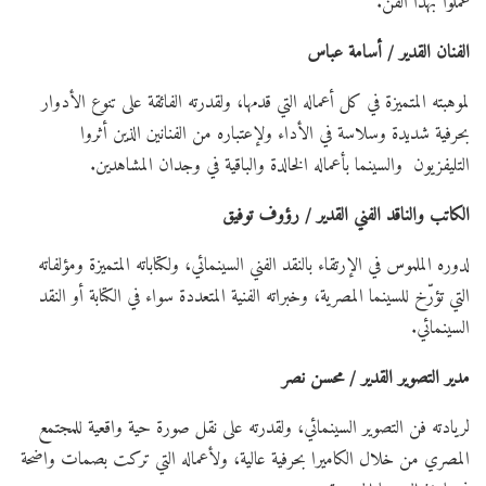
عملوا بهذا الفن.
الفنان القدير / أسامة عباس
لموهبته المتميزة في كل أعماله التي قدمها، ولقدرته الفائقة على تنوع الأدوار
بحرفية شديدة وسلاسة في الأداء ولإعتباره من الفنانين الذين أثروا
التليفزيون والسينما بأعماله الخالدة والباقية في وجدان المشاهدين.
الكاتب والناقد الفني القدير / رؤوف توفيق
لدوره الملموس في الإرتقاء بالنقد الفني السينمائي، ولكتاباته المتميزة ومؤلفاته
التي تؤرّخ للسينما المصرية، وخبراته الفنية المتعددة سواء في الكتابة أو النقد
السينمائي.
مدير التصوير القدير / محسن نصر
لريادته فن التصوير السينمائي، ولقدرته على نقل صورة حية واقعية للمجتمع
المصري من خلال الكاميرا بحرفية عالية، ولأعماله التي تركت بصمات واضحة