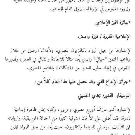
على الوصول إلى وجدان وأعماق الجمهور من خلال ألحانه ومؤلفاته الثرية
ولدوره الملموس في الإرتقاء بالذوق العام للجماهير.
*جائزة التميز الإعلامي
الإعلامية القديرة / فايزة واصف
لإعتبارها من جيل الرواد بالتلفزيون المصري، ولأدائها الرصين من خلال
برنامجها المتميز “حياتي” والذي يُعد مثالاً للإجادة والتفاني في العمل، ولدورها
الملموس في إيجاد حلول للعديد من المشكلات بالمجتمع المصري.
*جوائز الإبداع الفني وقد حصل عليها هذا العام كلاً من :
الموسيقار القدير/ مجدي الحسيني
لإعتباره أشهر عازف أورج مصري وعربي ، وكونه يمثل ظاهرة إبداعية
نادرة، فقد أضفى على الألحان الشرقية كثيرًا من الحداثة الموسيقية، ولريادته
فن التأليف الموسيقي للسينما والتلفزيون، حيث يُعد من جيل الرواد الذين