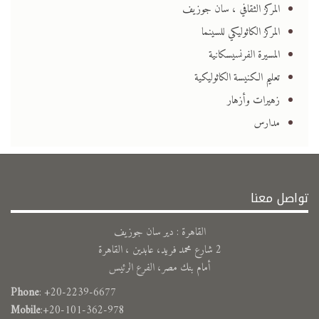
المركز الثقافي ، سان جوزيف
المركز الكاثوليكي للسينما
المسيرة الفرنسيسكانية
تعليم الكنيسة الكاثوليكية
زهيرات وأزهار
مدارس
تواصل معنا
القاهرة : دير سان جوزيف
2 شارع محمد فريد، عابدين ، القاهرة
أمام بنك مصر، الفرع الرئيس
Phone
: +20-2239-6677
Mobile
:+20-101-362-978