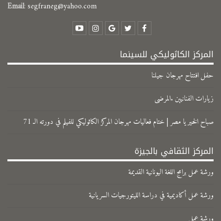
Email
:
segfraneg@yahoo.com
المركز الكاثوليكي للسينما
حفل افتتاح مهرجان جيلنا
زيارات الفنانيين .المرضى
صباح الخير يا مصر | ختام فعاليات مهرجان المركز الكاثوليكي للفيلم في دورته الـ 71
المركز الثقافي بالجيزة
ورشة عمل برامج اللغة اليونانية القديمة
ورشة عمل أكاديمية في دراسة الليتورجيات السريانية
ورشة عمل