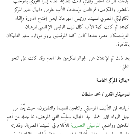
بدءت فقرات الحفل والذي قامت بتقديمه الفنانة يسرا اللوزي بالترحيب
بالحضور والمكرمين، ثم قامت بإستدعاء الأب بطرس دانيال مدير المركز
الكاثوليكي المصري للسينما ورئيس المهرجان ليعلن إفتتاح الدورة وإلقاء
كلمته، ثم كانت كلمة الأب كمال لبيب الرئيس الإقليمي للرهبان
الفرنسيسكان بمصر، بعدها كانت كلمة المونسنيور برونو موزارو سفير الفاتيكان
بالقاهرة.
بعد ذلك تم الإعلان عن الجوائز للمكرمين هذا العام وقد كانت على النحو
التالي:
*جائزة المركز الخاصة
للموسيقار القدير
/ محمد سلطان
لريادته فن التأليف الموسيقي والتلحين للسينما والتلفزيون، حيث يُعَدّ من
جيل الرواد الذين عملوا بهذا المجال، ولحِسّه الفني المرهف، مما جعله من أهم
الملحنين وواضعي
الموسيقى التصويرية
للأفلام في السينما المصرية، ولقدرته