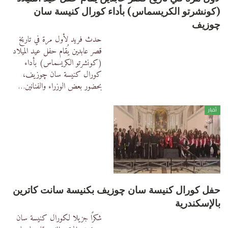
(كونشرتو الكريسماس) بأداء كورال كنيسة سان
چوزيف
حدث فريد
لأول مرة في تاريخ
قصر عابدين يُقام حفل عيد الميلاد
(كونشرتو الكريسماس) بأداء
كورال كنيسة سان چوزيف،
بحضور بعض الوزراء والفنانين
…
أخبار
حفل كورال كنيسة سان چوزيف بكنيسة سانت كاترين
بالإسكندرية
شكرًا جزيلا لكورال كنيسة سان