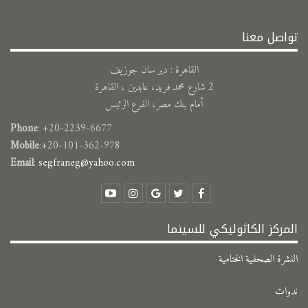
تواصل معنا
القاهرة : دير سان جوزيف
2 شارع محمد فريد، عابدين ، القاهرة
أمام بنك مصر، الفرع الرئيس
Phone
: +20-2239-6677
Mobile
:+20-101-362-978
Email
:
segfraneg@yahoo.com
المركز الكاثوليكي للسينما
النشرة الصحفية الختامية
ندوات