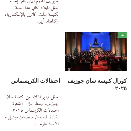
چوزيف المحترم الذي قام بإحياء
حفل الميلاد الثاني هذا العامة
بكنيسة سانت كاترين بالإسكندرية،
وكالمعتاد أبهر
…
أخبار
كورال كنيسة سان جوزيف – احتفالات الكريسماس
٢٠٢٥
حفل ترانيم الميلاد
من كنيسة سان
چوزيف، وسط البلد - القاهرة
احتفالات الكريسماس ٢٠٢٥
بقيادة المايسترو/ ماجدولين ميشيل -
الأب/ بطرس
…