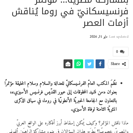
فرنسيسكانيّ في روما يُناقش
أزمات العصر
Last updated
مايو 31, 2026
0
Share
نظّمَ المكتب العامّ الفرنسيسكانيّ للعدالة والسلام وسلام الخليقة مؤتمرًا
بعنوان «من نشيد المخلوقات إلى عبور القدّيس فرنسيس الأسيزي»،
بالتعاون مع الجامعة الحبريّة الأنطونيّة في روما، في سياق الذكرى
المئويّة الثامنة لوفاة الأسيزي.
ماذا ناقش المؤتمر؟ وكيف يُمكن إسقاط أبرز أفكاره على الواقع العربيّ
والمصريّ خصوصًا؟ يُطرَح هذان السؤالان في ضوء مشاركة الراهبَين ألفونس