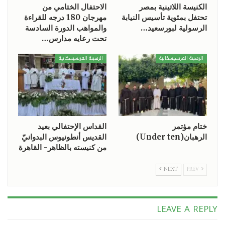
الكنيسة اللاتينية بمصر
الاحتفال الختامي من
تحتفل بمئوية تأسيس النيابة
مهرجان 180 درجه للقراءة
الرسولية لبورسعيد…
والمواهب الدورة السادسة
تحت رعايه مدارس…
الرهبنة الفرنسيسكانية
الرهبنة الفرنسيسكانية
ختام مؤتمر
القداس الإحتفالي بعيد
الرهبان(Under ten)
القديس أنطونيوس البدوانيّ
من كنيسته بالظاهر- القاهرة
NEXT
PREV
LEAVE A REPLY