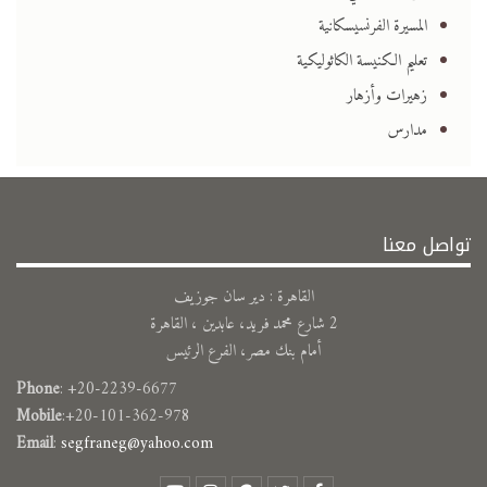
المسيرة الفرنسيسكانية
تعليم الكنيسة الكاثوليكية
زهيرات وأزهار
مدارس
تواصل معنا
القاهرة : دير سان جوزيف
2 شارع محمد فريد، عابدين ، القاهرة
أمام بنك مصر، الفرع الرئيس
Phone
: +20-2239-6677
Mobile
:+20-101-362-978
Email
:
segfraneg@yahoo.com