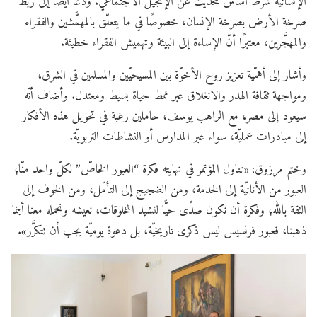
الإنسانيّة شرط أساس للحديث عن الإنجيل الاجتماعيّ. ودعا أيضًا إلى ربط
صرخة الأرض بصرخة الإنسان، خصوصًا في ما يتعلّق بالمهمَّشين والفقراء
والمهجَّرين، معتبرًا أنّ الإساءة إلى البيئة وتهميش الفقراء خطيئة.
وأشار إلى أهمّية تعزيز روح الأخوّة بين المسيحيّين والمسلمين في الشرق،
ومواجهة ثقافة الهدر والانغلاق عبر نمط حياة بسيط ومعتدل. وأضاف أنّه
سيعود إلى مصر، مع الراهب يوسف، حاملين رغبة في تحويل هذه الأفكار
إلى مبادرات عمليّة، سواء عبر المدارس أو النشاطات التربويّة.
وختم مرزوق: «تناول المؤتمر في نهايته فكرة “العبور الخاصّ” لكلّ واحد منّا؛
العبور من الأنانيّة إلى الخدمة، ومن الضجيج إلى التأمّل، ومن الخوف إلى
الثقة بالله؛ وفكرة أن نكون صدًى حيًّا لنشيد المخلوقات، نعيشه ونحمله معنا أينما
ذهبنا، فعبور فرنسيس ليس ذكرى تاريخيّة، بل دعوة يوميّة يجب أن تتكرَّر».