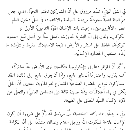
في الشقّ البيئيّ، شدّد مرزوق على أنّ المشاركين ناقشوا التحوّل الذي جعل
علمَ البيئة قضيّةً وجوديّة مرتبطة بالسياسة والاقتصاد، في ظلّ دخول العالم
عصر «الأنثروبوسين»، بحيث بات الإنسان القوّة التدميريّة الأولى على
الكوكب. ولفت إلى أنّ البشريّة تجاوزت بالفعل ستًّا من أصل تسع «حدود
كوكبيّة» تحافظ على استقرار الأرض، نتيجة الاستهلاك المفرط والتلوّث، ما
يُهدّد مستقبل الحضارة الإنسانيّة.
وأكّد أنّ المؤتمر دعا إلى «إيكولوجيا متكاملة» ترى الأرض بيتًا مشتركًا،
أشبه بقارب واحد: إمّا أن ينجو الجميع، وإمّا أن يغرق الجميع. إلى ذلك، انتقد
المشاركون نموذج الحضارة الصناعيّة المتسارع نحو الهاوية، معتبرين أنّ الحلّ
يكمن في بناء أخلاقيّات بيئيّة جديدة قائمة على التضامن العالميّ، والتخلّي عن
فكرة الإنسان السيّد المطلق على الطبيعة.
وفي ما يتعلّق بمشاركته الشخصية، بيَّنَ مرزوق أنّه ركَّزَ على ضرورة أن يكون
الإنسان علامة لملكوت الله ورجل سلام وعدالة، مشدّدًا على أنّ الكرامة