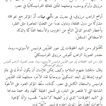
مرزوق وأبرآم يوسف، بوصفهما ممثّلين للعائلة الفرنسيسكانيّة في مصر.
أوضح الراهب مرزوق، في حديث عبر «
آسي مينا
»، أنّ المؤتمر جمع نحو 48
مشاركًا من دول مختلفة، وتناول عددًا من القضايا المعاصرة مثل الفقر،
وأخطار التدمير الذاتيّ الناتج عن الحروب والأسلحة الفتّاكة والذكاء
الاصطناعيّ المستقلّ.
مؤتمر «من نشيد المخلوقات إلى عبور القدّيس فرنسيس الأسيزي»-روما. مصدر الصورة: الراهب ألفونس
مرزوق الفرنسيسكانيّ
وقال: «ناقشنا مفهوم السلام، وكيف يُمكن للإنسان أن يكون أداةً له في عالم
اليوم، إضافة إلى البُعد المسكونيّ وروحانيّة لقاء الآخَر، مستلهمًا لقاء القدّيس
فرنسيس والسلطان الكامل في مصر. كذلك، سلّط المؤتمر الضوء على الأخوّة
الشاملة التي لا تقتصر على البشر، بل تشمل الخليقة كلّها، وقد سمعنا صداها
في “نشيد المخلوقات” الذي لم يَرَ الطبيعة كـ”مشهد” فحسب، وإنّما كإخوة
وأخوات أيضًا. حتّى الموت اعتبره فرنسيس “أخًا” له».