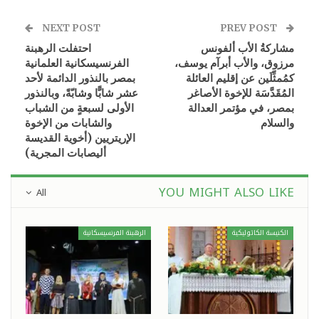
NEXT POST
PREV POST
مشاركةُ الأب ألفونس
احتفلت الرهبنة
مرزوق، والأب أبرآم يوسف،
الفرنسيسكانية العلمانية
كمُمثِّلَين عن إقليم العائلة
بمصر بالنذور الدائمة لأحد
المُقَدَّسَة للإخوة الأصاغر
عشر شابًّا وشابّةً، وبالنذور
بمصر، في مؤتمر العدالة
الأولى لسبعةٍ من الشباب
والسلام
والشابات من الإخوة
الإريتريين (أخوية القديسة
أليصابات المجرية)
YOU MIGHT ALSO LIKE
All
الكنيسة الكاثوليكية
الرهبنة الفرنسيسكانية