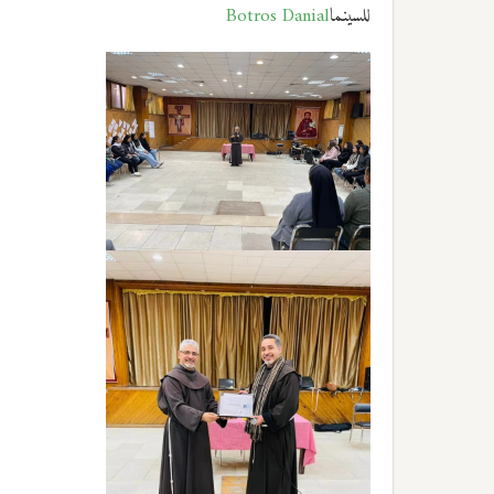
للسينما
Botros Danial