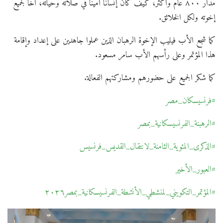
مدار ٨٠٠ عام وأكثر، كيف كان إنسانًا أمينًا في صلاته وحياته، أخًا لجميع
إخوته ولكل الخلائق.
كما شجع الأب فيليب الإخوة الرهبان الذين عملوا جاهدين على إعداد وإقامة
هذا المؤتمر وعلى رأسهم الأب سامر مسعود.
كما شكر الجميع على حضورهم ومشاركتهم الفعالة.
#فرنسيسكان_مصر
#الرهبنة_الفرنسيسكانية_بمصر
#الذكرى_المئوية_الثامنة_لانتقال_القديس_فرنسيس
#العبور_الأخير
#المؤتمر_التكويني_لمنشطي_الأنشطة_الفرنسيسكانية_بمصر٢٠٢٦