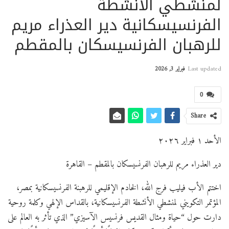
لمنشطي الأنشطة
الفرنسيسكانية دير العذراء مريم
للرهبان الفرنسيسكان بالمقطم
Last updated
فبراير 3, 2026
0
Share
الأحد ١ فبراير ٢٠٢٦
دير العذراء مريم للرهبان الفرنسيسكان بالمقطم – القاهرة
اختتم الأب فيليب فرج الله، الخادم الإقليمي للرهبنة الفرنسيسكانية بمصر،
المؤتمر التكويني لمنشطي الأنشطة الفرنسيسكانية، بالقداس الإلهي وكلمة روحية
دارت حول “حياة ومثال القديس فرنسيس الآسيزي” الذي تأثر به العالم على