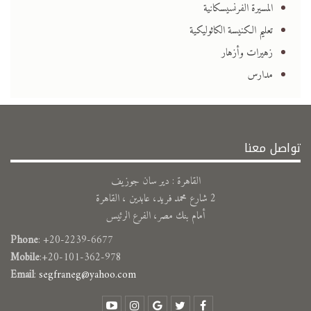
المسيرة الفرنسيسكانية
تعليم الكنيسة الكاثوليكية
زهيرات وأزهار
مدارس
تواصل معنا
القاهرة : دير سان جوزيف
2 شارع محمد فريد، عابدين ، القاهرة
أمام بنك مصر، الفرع الرئيس
Phone
: +20-2239-6677
Mobile
:+20-101-362-978
Email
:
segfraneg@yahoo.com