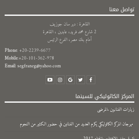
تواصل معنا
القاهرة : دير سان جوزيف
2 شارع محمد فريد، عابدين ، القاهرة
أمام بنك مصر، الفرع الرئيس
Phone
: +20-2239-6677
Mobile
:+20-101-362-978
Email
:
segfraneg@yahoo.com
المركز الكاثوليكي للسينما
زيارات الفنانيين .المرضى
مهرجان المركز الكاثوليكي يكرم العديد من الفنانين في حضور الكثير من النجوم
نشرة حفل الافتتاح والختام 2017