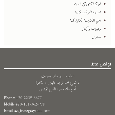
المركز الكاثوليكي للسينما
المسيرة الفرنسيسكانية
تعليم الكنيسة الكاثوليكية
زهيرات وأزهار
مدارس
تواصل معنا
القاهرة : دير سان جوزيف
2 شارع محمد فريد، عابدين ، القاهرة
أمام بنك مصر، الفرع الرئيس
Phone
: +20-2239-6677
Mobile
:+20-101-362-978
Email
:
segfraneg@yahoo.com