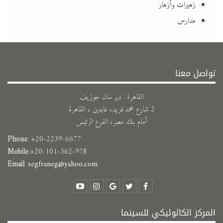
زهيرات وأزهار
مدارس
تواصل معنا
القاهرة : دير سان جوزيف
2 شارع محمد فريد، عابدين ، القاهرة
أمام بنك مصر، الفرع الرئيس
Phone
: +20-2239-6677
Mobile
:+20-101-362-978
Email
:
segfraneg@yahoo.com
المركز الكاثوليكي للسينما