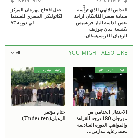
NEXT POST
PREV POST
القداس الإلهي الذي ترأّسه
حفل افتتاح مهرجان المركز
سيادة سفير الڤاتيكان لراحة
الكاثوليكي المصري للسينما
نفس قداسة البابا فرنسيس
في دورته ٧٣
بكنيسة سان چوزيف
للرهبان الفرنسيسكان،
YOU MIGHT ALSO LIKE
All
الرهبنة الفرنسيسكانية
الرهبنة الفرنسيسكانية
الاحتفال الختامي من
ختام مؤتمر
مهرجان 180 درجه للقراءة
الرهبان(Under ten)
والمواهب الدورة السادسة
تحت رعايه مدارس…