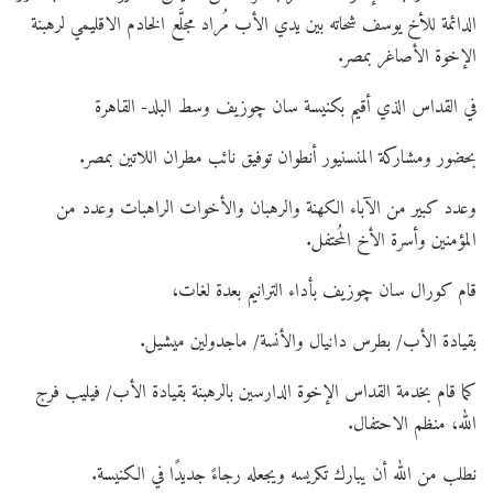
الدائمة للأخ يوسف شحاته بين يدي الأب مُراد مجلَّع الخادم الاقليمي لرهبنة
الإخوة الأصاغر بمصر.
في القداس الذي أقيم بكنيسة سان چوزيف وسط البلد- القاهرة
بحضور ومشاركة المنسنيور أنطوان توفيق نائب مطران اللاتين بمصر.
وعدد كبير من الآباء الكهنة والرهبان والأخوات الراهبات وعدد من
المؤمنين وأسرة الأخ المُحتفل.
قام كورال سان چوزيف بأداء الترانيم بعدة لغات،
بقيادة الأب/ بطرس دانيال والأنسة/ ماجدولين ميشيل.
كما قام بخدمة القداس الإخوة الدارسين بالرهبنة بقيادة الأب/ فيليب فرج
الله، منظم الاحتفال.
نطلب من الله أن يبارك تكريسه ويجعله رجاءً جديدًا في الكنيسة.