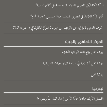
المركز الكاثوليكي المصري للسينما ندوة مسلسل “لام شمسية”
​أقام المركز الكاثوليكي المصري للسينما ندوة مسلسل “جزيرة غَمام”
شوف النجوم قالوا إيه عن تكريمهم من مهرجان المركز الكاثوليكي في دورته الـ71
المركز الثقافي بالجيزة
ورشة عمل برامج اللغة اليونانية القديمة
ورشة عمل أكاديمية في دراسة الليتورجيات السريانية
ورشة عمل
ليترجيا
الفصل الأول: مبادئ عامّة لأجل إحياء الليترجيّا وتطويرها