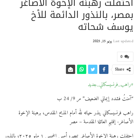
احتفلت رهبنة الإخوة الأصاغر
بمصر، بالنذور الدائمة للأخ
يوسف شحاته
Last updated
يونيو 15, 2025
0
Share
#راهب_فرنسيسكاني_جديد
“آمنتُ فشدد إيماني الضعيف” مر 9/ 24 ب
راهب فرنسيسكاني ينذر حياته لله أمام المذبح المقدس، برهبنة الإخوة
الأصاغر- إقليم العائلة المقدسة – مصر
احتفلت رهبنة الإخوة الأصاغر بمصر، أمس الخميس ١ مايو ٢٠٢٥، بالنذور