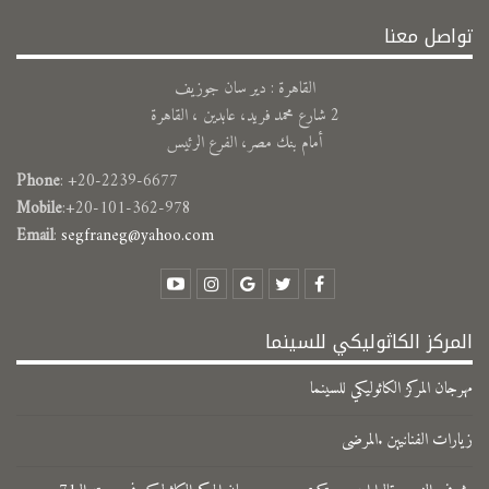
تواصل معنا
القاهرة : دير سان جوزيف
2 شارع محمد فريد، عابدين ، القاهرة
أمام بنك مصر، الفرع الرئيس
Phone
: +20-2239-6677
Mobile
:+20-101-362-978
Email
:
segfraneg@yahoo.com
المركز الكاثوليكي للسينما
مهرجان المركز الكاثوليكي للسينما
زيارات الفنانيين .المرضى