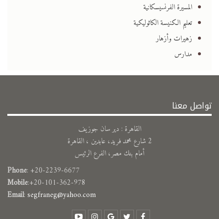
المسيرة الفرنسيسكانية
تعليم الكنيسة الكاثوليكية
زهيرات وأزهار
مدارس
تواصل معنا
القاهرة : دير سان جوزيف
2 شارع محمد فريد، عابدين ، القاهرة
أمام بنك مصر، الفرع الرئيس
Phone
: +20-2239-6677
Mobile
:+20-101-362-978
Email
:
segfraneg@yahoo.com