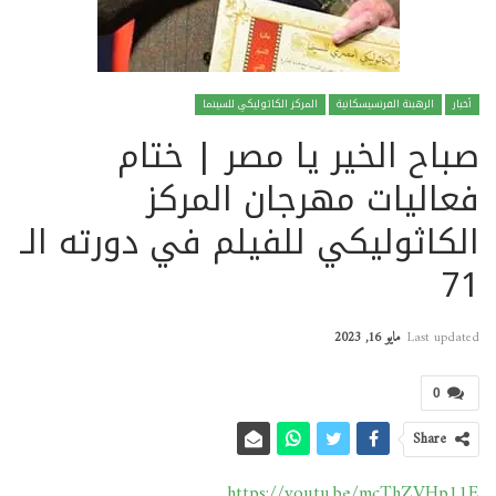
أخبار
الرهبنة الفرنسيسكانية
المركز الكاثوليكي للسينما
صباح الخير يا مصر | ختام
فعاليات مهرجان المركز
الكاثوليكي للفيلم في دورته الـ
71
Last updated
مايو 16, 2023
0
Share
https://youtu.be/mcThZVHp11E