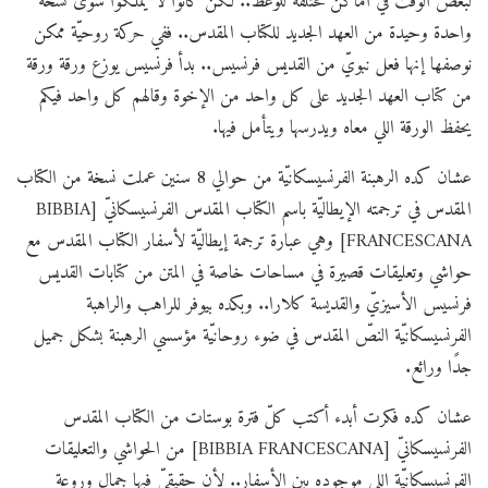
لبعض الوقت في أماكن مختلفة للوعظ.. لكن كانوا لا يملكوا سوى نسخة
واحدة
وحيدة من العهد الجديد للكتاب المقدس.. ففي حركة روحيّة ممكن
نوصفها إنها فعل نبويّ من القديس فرنسيس.. بدأ فرنسيس يوزع ورقة ورقة
من كتاب العهد الجديد على كل واحد من الإخوة وقالهم كل واحد فيكم
يحفظ الورقة اللي معاه ويدرسها ويتأمل فيها.
عشان كده الرهبنة الفرنسيسكانيّة من حوالي 8 سنين عملت نسخة من الكتاب
المقدس في ترجمته الإيطاليّة باسم الكتاب المقدس الفرنسيسكانيّ [BIBBIA
FRANCESCANA] وهي عبارة ترجمة إيطاليّة لأسفار الكتاب المقدس مع
حواشي وتعليقات قصيرة في مساحات خاصة في المتن من كتابات القديس
فرنسيس الأسيزيّ والقديسة كلارا.. وبكده بيوفر للراهب والراهبة
الفرنسيسكانيّة النصّ المقدس في ضوء روحانيّة مؤسسي الرهبنة بشكل جميل
جدًا ورائع.
عشان كده فكرت أبدء أكتب كلّ فترة بوستات من الكتاب المقدس
الفرنسيسكانيّ [BIBBIA FRANCESCANA] من الحواشي والتعليقات
الفرنسيسكانيّة اللي موجوده بين الأسفار.. لأن حقيقيّ فيها جمال وروعة