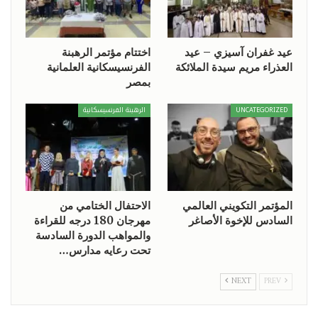
عيد غفران آسيزي – عيد
اختتام مؤتمر الرهبنة
العذراء مريم سيدة الملائكة
الفرنسيسكانية العلمانية
بمصر
UNCATEGORIZED
الرهبنة الفرنسيسكانية
المؤتمر التكويني العالمي
الاحتفال الختامي من
السادس للإخوة الأصاغر
مهرجان 180 درجه للقراءة
والمواهب الدورة السادسة
تحت رعايه مدارس…
NEXT
PREV