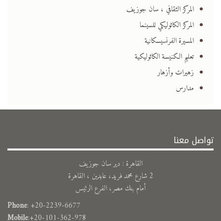
المركز الثقافي ، سان جوزيف
المركز الكاثوليكي للسينما
المسيرة الفرنسيسكانية
تعليم الكنيسة الكاثوليكية
زهيرات وأزهار
مدارس
تواصل معنا
القاهرة : دير سان جوزيف
2 شارع محمد فريد، عابدين ، القاهرة
أمام بنك مصر، الفرع الرئيس
Phone
: +20-2239-6677
Mobile
:+20-101-362-978