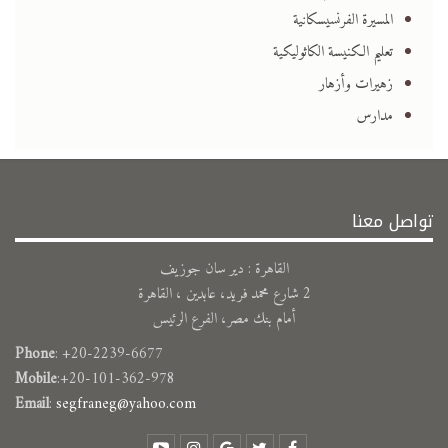
المسيرة الفرنسيسكانية
تعليم الكنيسة الكاثوليكية
زهيرات وأزهار
مدارس
تواصل معنا
القاهرة : دير سان جوزيف
2 شارع محمد فريد، عابدين ، القاهرة
أمام بنك مصر، الفرع الرئيس
Phone
: +20-2239-6677
Mobile
:+20-101-362-978
Email
:
segfraneg@yahoo.com