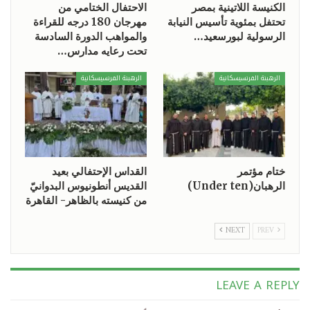
الكنيسة اللاتينية بمصر
الاحتفال الختامي من
تحتفل بمئوية تأسيس النيابة
مهرجان 180 درجه للقراءة
الرسولية لبورسعيد…
والمواهب الدورة السادسة
تحت رعايه مدارس…
الرهبنة الفرنسيسكانية
الرهبنة الفرنسيسكانية
ختام مؤتمر
القداس الإحتفالي بعيد
الرهبان(Under ten)
القديس أنطونيوس البدوانيّ
من كنيسته بالظاهر- القاهرة
NEXT
PREV
LEAVE A REPLY