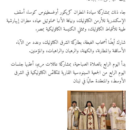
جاء ذلك بمشاركة سيادة المطران كريكور أوغسطينوس كوسا، أسقف
الإسكندرية للأرمن الكاثوليك، ونيافة الأنبا عمانوئيل عياد، مطران إيبارشية
طيبة للأقباط الكاثوليك، وممثلي الكنيسة الكاثوليكية بمصر.
شارك أيضًا أصحاب الغبطة، بطاركة الشرق الكاثوليك، وعدد من الآباء
الأساقفة والمطارنة، والكهنة، والرهبان والراهبات، والمؤمنين.
بدأ اليوم الرابع بالصلاة الصباحية، بمشاركة عائلات مريم، أعقبها جلسات
اليوم الرابع من الجمعية السينودسية القارية للكنائس الكاثوليكية في الشرق
الأوسط، والمنعقدة حاليًا في لبنان