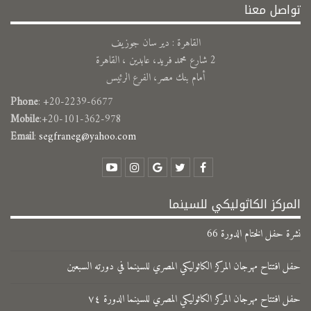
تواصل معنا
القاهرة : دير سان جوزيف
2 شارع محمد فريد، عابدين ، القاهرة
أمام بنك مصر، الفرع الرئيس
Phone
: +20-2239-6677
Mobile
:+20-101-362-978
Email
:
segfraneg@yahoo.com
المركز الكاثوليكي للسينما
نشرة حفل الختام الدورة 66
حفل افتتاح مهرجان المركز الكاثوليكي المصري للسينما في دورته السبعين
حفل افتتاح مهرجان المركز الكاثوليكي المصري للسينما الدورة ٧٤