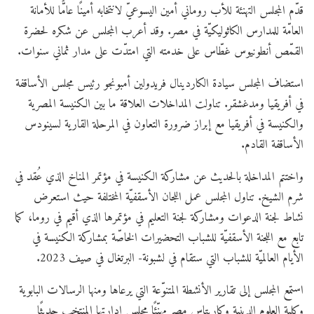
قدّم المجلس التهنئة للأب روماني أمين اليسوعيّ لانتخابه أمينًا عامًّا للأمانة
العامّة للمدارس الكاثوليكيّة في مصر. وقد أعرب المجلس عن شكره لحضرة
القمّص أنطونيوس غطّاس على خدمته التي امتدّت على مدار ثماني سنوات.
استضاف المجلس سيادة الكاردينال فريدولين أمبونجو رئيس مجلس الأساقفة
في أفريقيا ومدغشقر. تناولت المداخلات العلاقة ما بين الكنيسة المصرية
والكنيسة في أفريقيا مع إبراز ضرورة التعاون في المرحلة القارية لسينودس
الأساقفة القادم.
واختتم المداخلة بالحديث عن مشاركة الكنيسة في مؤتمر المناخ الذي عُقد في
شرم الشيخ. تناول المجلس عمل اللجان الأسقفيّة المختلفة حيث استعرض
نشاط لجنة الدعوات ومشاركة لجنة التعليم في مؤتمرها الذي أقيم في روما، كما
تابع مع اللجنة الأسقفيّة للشباب التحضيرات الخاصّة بمشاركة الكنيسة في
الأيام العالميّة للشباب التي ستقام في لشبونة- البرتغال في صيف 2023.
استمع المجلس إلى تقارير الأنشطة المتنوّعة التي يرعاها ومنها الرسالات البابوية
وكلية العلوم الدينية وكاريتاس مصر مهنّئًا مجلس إدارتها المنتخب حديثًا