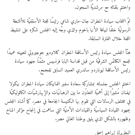
واختتم بلقائه مع مرشديّة السجون.
تمّ انتخاب سيادة المطران جان-ماري شامي رئيسًا للجنة الأسقفيّة للأنشطة
الرسوليّة خلفًا لنيافة الأنبا باخوم والذي وجّه إليه المجلس شكره على تنشيط
اللجنة خلال الفترة السابقة.
هنّأ المجلس سيادة رئيس الأساقفة المطران كلاوديو جوجيروتي لتعيينه عميدًا
لمجمع الكنائس الشرقيّة من قبل قداسة البابا فرنسيس مثمّنًا جهود سيادة
رئيس الأساقفة ليوناردو ساندري العميد السابق للمجمع.
اختتم المجلس جلساته بمشاركة سعادة سفير الفاتيكان سيادة المطران نيكولا
تيفنان مُشيرًا إلى أهميّة التعاوُن ما بين الرهبانيّات والإيبارشيّات الكاثوليكيّة
في مختلف الرسالات التي تقوم بها الكنيسة الجامعة في مصر. كما أشاد المجلس
بجهود القيادة السياسيّة والقيادات الأمنيّة التي ساهمت في إنجاح مؤتمر المناخ
وظهوره بالشكل الذي يليق بوطننا الغالي مصر.
البطريرك إبراهيم إسحق