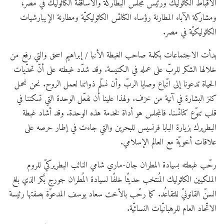
الأقباط الكاثوليك ورئيس مجلس البطاركة والأساقفة الكاثوليك في مصر،
ومشاركة الآباء المطارنة رؤساء الكنائس الكاثوليكيّة ومطارنة الإيبارشيات
الكاثوليكيّة في مصر.
بدأت
الاجتماعات بكلمة صاحب الغبطة الأنبا / إبراهيم اسحق والتي رفع من
خلالها الشكر للربّ على عمله في الكنيسة. وقد شدّد غبطته على أنّ تحدّيات
الحياة تدعونا إلى اتّباع وصايا الربّ وأن نسلّم ذواتنا لعمل الروح. نحن نحمل
كنز البشارة في آنية من خزف. ولهذا علينا أن نفعّل الوحدة التي تسكننا في
قلب تنوّع كنائسنا. فالمجلس هو أداة لخدمة هذه الوحدة. وقد أشاد غبطة
البطريرك بزيارة البابا فرنسيس للبحرين والتي جاءت في إطار حرصه على
علاقات أخويّة مع العالم الإسلامي.
رحّب غبطته بسيادة المطران جان-ماري شامي النائب البطريركيّ للروم
الملكيين الكاثوليك المُنتخب حديثًا خلفًا لسيادة المُطران جورج بَكر الذي بلغ
السنّ القانونيّ للتقاعُد. كما رحّب بالأخت سعاد يوسف المدعوّة بصفتها رئيسة
الاتّحاد العام للرهبانيّات النسائيّة.