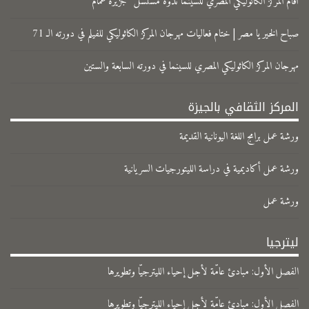
​أقام المركز الكاثوليكي المصري للسينما ندوة مسلسل “جزيرة غَمام”
صباح الخير يا مصر | ختام فعاليات مهرجان المركز الكاثوليكي للفيلم في دورته الـ 71
مهرجان المركز الكاثوليكي المصري للسينما في دورته السابعة والستين
المركز الثقافي بالجيزة
ورشة عمل برامج اللغة اليونانية القديمة
ورشة عمل أكاديمية في دراسة الليتورجيات السريانية
ورشة عمل
ليترجيا
الفصل الأول: مبادئ عامّة لأجل إحياء الليترجيّا وتطويرها
الفصل الأول: مبادئ عامّة لأجل إحياء الليترجيّا وتطويرها