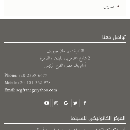
مدارس
تواصل معنا
القاهرة : دير سان جوزيف
2 شارع محمد فريد، عابدين ، القاهرة
أمام بنك مصر، الفرع الرئيس
Phone
: +20-2239-6677
Mobile
:+20-101-362-978
Email
:
segfraneg@yahoo.com
المركز الكاثوليكي للسينما