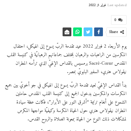
Last updated
فبراير 5, 2022
0
Share
يوم الأربعاء 2 فبراير 2022 عيد تقدمة الربّ يسوع إلى الهيكل، احتفال
المكرسين من الراهبات والرهبان بمختلف جماعاتهم الرهبانيّة في كنيسة القلب
المقدس Sacré-Cœur برمسيس بالقداس الإلهيّ الذي ترأسه المطران
نيقولاس هنري، السفير البابويّ بمصر.
بدأ القداس الإلهيّ لعيد تقدمة الربّ يسوع إلى الهيكل في جو أخويّ بين جميع
المكرسات والمكرسين بدخول الجميع إلى كنيسة القلب المقدس حاملين
الشموع على أنغام ترنيمة “أشرق النور على الأبرار”، فكانت عظة سيادة
المطران نيقولاس هنري حول الحياة المكرسة وكيفيّة مواجهة المكرس
لمشكلات ذلك النوع من الحياة بمعونة الصلاة والروح القدس.