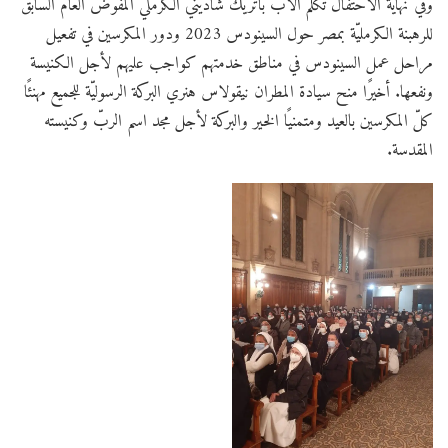
وفي نهاية الاحتفال تكلم الأب باتريك شاديني الكرمليّ المفوض العام السابق
للرهبنة الكرمليّة بمصر حول السينودس 2023 ودور المكرسين في تفعيل
مراحل عمل السينودس في مناطق خدمتهم كواجب عليهم لأجل الكنيسة
ونفعها. أخيرًا منح سيادة المطران نيقولاس هنري البركة الرسوليّة للجميع مهنئًا
كلّ المكرسين بالعيد ومتمنيًا الخير والبركة لأجل مجد اسم الربّ وكنيسته
المقدسة.