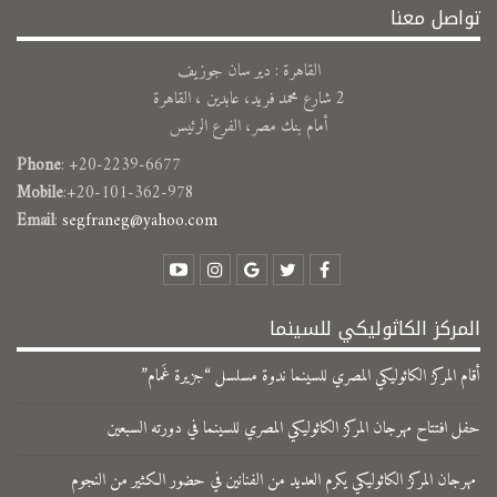
تواصل معنا
القاهرة : دير سان جوزيف
2 شارع محمد فريد، عابدين ، القاهرة
أمام بنك مصر، الفرع الرئيس
Phone
: +20-2239-6677
Mobile
:+20-101-362-978
Email
:
segfraneg@yahoo.com
المركز الكاثوليكي للسينما
​أقام المركز الكاثوليكي المصري للسينما ندوة مسلسل “جزيرة غَمام”
حفل افتتاح مهرجان المركز الكاثوليكي المصري للسينما في دورته السبعين
مهرجان المركز الكاثوليكي يكرم العديد من الفنانين في حضور الكثير من النجوم