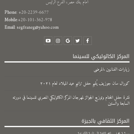
أمام بنك مصر، الفرع الرئيس
Phone
: +20-2239-6677
Mobile
:+20-101-362-978
Email
:
segfraneg@yahoo.com
المركز الكاثوليكي للسينما
زيارات الفنانيين .المرضى
كورال سان جوزيف يُقيم حفل ترانيم عيد الميلاد لعام ٢٠٢١
نشرة حفل الختام وتوزيع الجوائز لمهرجان المركز الكاثوليكي المصري للسينما في دورته
السابعة والستين
المركز الثقافي بالجيزة
ورشة عمل برامج اللغة اليونانية القديمة