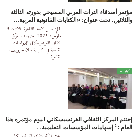
مؤتمر أصدقاء التراث العربي المسيحي بدورته الثالثة
والثلاثين، تحت عنوان: «الكتابات القانونية العربية…
بقلم: سهيل لاوند
القاهرة, الاثنين 3
مارس، 2025
استضاف المركز
الثقافي الفرنسيسكاني للدراسات
القبطية في كنيسة سان جوزيف-
القاهرة
…
أخبار عامة
إختتم المركز الثقافي الفرنسيسكاني اليوم مؤتمره هذا
العام :” إسهامات المؤسسات التعليمية…
إختتم المركز الثقافي الفرنسيسكاني