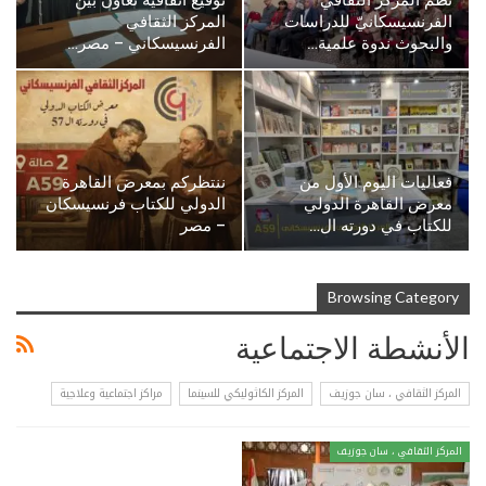
نظم المركز الثقافي
توقيع اتفاقية تعاون بين
الفرنسيسكانيّ للدراسات
المركز الثقافي
والبحوث ندوة علمية…
الفرنسيسكاني – مصر…
فعاليات اليوم الأول من
ننتظركم بمعرض القاهرة
معرض القاهرة الدولي
الدولي للكتاب فرنسيسكان
للكتاب في دورته ال…
– مصر
Browsing Category
الأنشطة الاجتماعية
المركز الثقافي ، سان جوزيف
المركز الكاثوليكي للسينما
مراكز اجتماعية وعلاجية
المركز الثقافي ، سان جوزيف