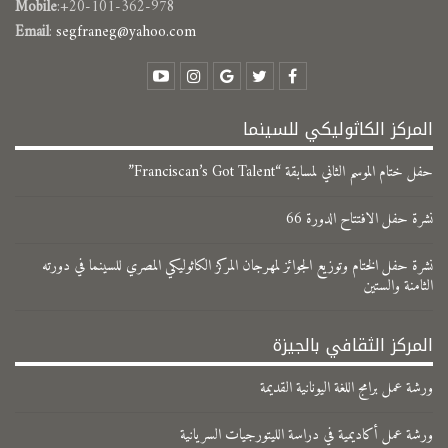
Mobile
:+20-101-362-978
Email
:
segfraneg@yahoo.com
المركز الكاثوليكي للسينما
حفل ختام الموسم الثاني لمسابقة “Franciscan’s Got Talent”
نشرة حفل الافتتاح الدورة 66
نشرة حفل الختام وتوزيع الجوائز لمهرجان المركز الكاثوليكي المصري للسينما في دورته
الثامنة والستين
المركز الثقافي بالجيزة
ورشة عمل برامج اللغة اليونانية القديمة
ورشة عمل أكاديمية في دراسة الليتورجيات السريانية