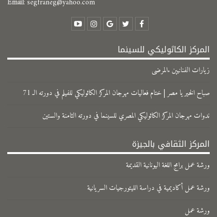
Email
:
segfraneg@yahoo.com
المركز الكاثوليكي للسينما
زيارات الفنانيين .المرضى
صباح الخير يا مصر | ختام فعاليات مهرجان المركز الكاثوليكي للفيلم في دورته الـ 71
ندوات مهرجان المركز الكاثوليكي المصري للسينما في دورته الثامنة والستين
المركز الثقافي بالجيزة
ورشة عمل برامج اللغة اليونانية القديمة
ورشة عمل أكاديمية في دراسة الليتورجيات السريانية
ورشة عمل