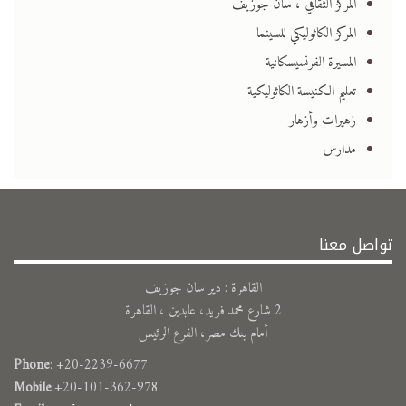
المركز الثقافي ، سان جوزيف
المركز الكاثوليكي للسينما
المسيرة الفرنسيسكانية
تعليم الكنيسة الكاثوليكية
زهيرات وأزهار
مدارس
تواصل معنا
القاهرة : دير سان جوزيف
2 شارع محمد فريد، عابدين ، القاهرة
أمام بنك مصر، الفرع الرئيس
Phone
: +20-2239-6677
Mobile
:+20-101-362-978