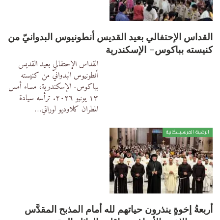
القداس الإحتفالي بعيد القديس أنطونيوس البدوانيّ من
كنيسته بباكوس- الإسكندرية
القداس الإحتفالي بعيد القديس
أنطونيوس البدوانيّ من كنيسته
بباكوس- الإسكندرية، مساء أمس
١٣ يونيو ٢٠٢٦.
ترأسه سيادة
المطران كلاوديو لوراتي
…
الرهبنة الفرنسيسكانية
أربعةُ إخوةٍ ينذرون حياتهم لله أمام المذبح المقدَّس