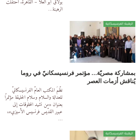
بولاق أبو العلا – القاهرة.
احتفلت
الرهبنة
…
الرهبنة الفرنسيسكانية
بمشاركة مصريّة… مؤتمر فرنسيسكانيّ في روما
يُناقش أزمات العصر
نظّمَ المكتب العامّ الفرنسيسكانيّ
للعدالة والسلام وسلام الخليقة مؤتمرًا
بعنوان «من نشيد المخلوقات إلى
عبور القدّيس فرنسيس الأسيزي»،
…
الرهبنة الفرنسيسكانية