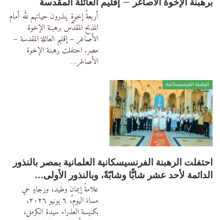
برهبنة الإخوة الأصاغر – إقليم العائلة المقدسة
أربعةُ إخوةٍ ينذرون حياتهم لله أمام
المذبح المقدَّس برهبنة الإخوة
الأصاغر – إقليم العائلة المقدسة –
مصر.
احتفلت رهبنة الإخوة
الأصاغر
…
الرهبنة الفرنسيسكانية
احتفلت الرهبنة الفرنسيسكانية العلمانية بمصر بالنذور
الدائمة لأحد عشر شابًّا وشابّةً، وبالنذور الأولى…
علامةُ إيمانٍ وطيد، ورجاءٍ حي
مساءَ اليوم، ٦ يونيو ٢٠٢٦،
بكنيسة العذراء سيدة الكرمل،