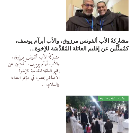
مشاركةُ الأب ألفونس مرزوق، والأب أبرآم يوسف،
كمُمثِّلَين عن إقليم العائلة المُقَدَّسَة للإخوة…
مشاركةُ الأب ألفونس مرزوق،
والأب أبرآم يوسف، كمُمثِّلَين عن
إقليم العائلة المُقَدَّسَة للإخوة
الأصاغر بمصر، في مؤتمر العدالة
والسلام،
…
الرهبنة الفرنسيسكانية