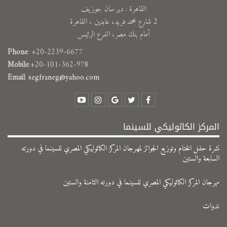
القاهرة : دير سان جوزيف
2 شارع محمد فريد، عابدين ، القاهرة
أمام بنك مصر، الفرع الرئيس
Phone
: +20-2239-6677
Mobile
:+20-101-362-978
Email
:
segfraneg@yahoo.com
المركز الكاثوليكي للسينما
نشرة حفل الختام وتوزيع الجوائز لمهرجان المركز الكاثوليكي المصري للسينما في دورته
السابعة والستين
مهرجان المركز الكاثوليكي المصري للسينما في دورته الثامنة والستين
ندوات