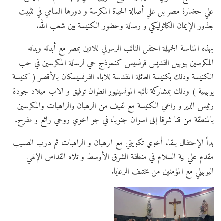
علي حضارة مصر بل علي أصالة الحياة المكرسة و دورها السامي في تثبيت
جذور الإيمان الكاثوليكي و رسالة وحضور الكنيسة بين شعب الله.
بهذه المناسبة الجميلة احتفل النائب الرسولي للاتين بمصر مع أبنائه وبناته
المكرسين بيوبيل القديس فرنسيس كنموذج حي لرسالة المكرسين في حب
الكنيسة وذلك بكنيسة العائلة المقدسة للاباء الفرنسيسكان بالأقصر ( كنيسة
يوبيلية ) وذلك بمشاركة نائبه المونسينيور انطوان توفيق و الاب ميلاد جودة
رئيس الدير و راعي الكنيسة مع لفيف من الرهبان والراهبات والمكرسين
بالمنطقة من قنا شرقا إلى اسوان جنوبا، في جو اخوي روحي رائع و مفرح.
بدأ الإحتفال بلقاء أخوي تكويني مع الرهبان و الراهبات ثم درب الصليب
مقدم علي نية السلام في منطقة الشرق الأوسط و تلاه القداس الإلهي
اليوبيلي مع المؤمنين من مختلف الرعايا.