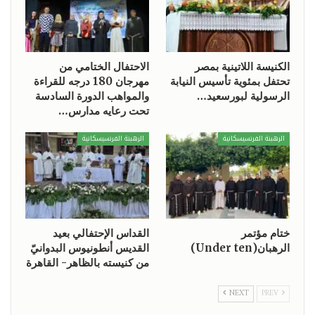
الكنيسة اللاتينية بمصر
الاحتفال الختامي من
تحتفل بمئوية تأسيس النيابة
مهرجان 180 درجه للقراءة
الرسولية لبورسعيد…
والمواهب الدورة السادسة
تحت رعايه مدارس…
الرهبنة الفرنسيسكانية
الرهبنة الفرنسيسكانية
ختام مؤتمر
القداس الإحتفالي بعيد
الرهبان(Under ten)
القديس أنطونيوس البدوانيّ
من كنيسته بالظاهر- القاهرة
NEXT
PREV