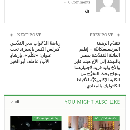
0 Comments
NEXT POST
PREV POST
تتقدَّم الرهبنة
رِياضةُ الدَّعَواتِ بديرِ القدِّيسِ
الفرنسيسكانيَّة – إقليم
كيرلس الكبير بالجيزة، تحت
العائلة المُقَدَّسَة بمصر
عنوان: «تكلَّم»، بإرشادِ
بالتهنئة إلى الأخ هيثم فايز
الأب/ عاطف أبو الخير
والأخ وليد فريد،لاجتيازهما
بنجاح بحث التخرُّج من
الكلية الإكليريكيَّة للأقباط
الكاثوليك بالمعادي.
YOU MIGHT ALSO LIKE
All
الكنيسة الكاثوليكية
الرهبنة الفرنسيسكانية