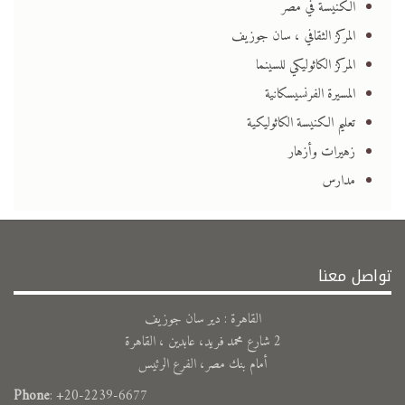
الكنيسة في مصر
المركز الثقافي ، سان جوزيف
المركز الكاثوليكي للسينما
المسيرة الفرنسيسكانية
تعليم الكنيسة الكاثوليكية
زهيرات وأزهار
مدارس
تواصل معنا
القاهرة : دير سان جوزيف
2 شارع محمد فريد، عابدين ، القاهرة
أمام بنك مصر، الفرع الرئيس
Phone
: +20-2239-6677