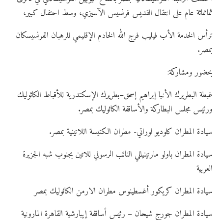
ثمانمائة عام على انتقال القديس فرنسيس الآسيزي، وسط احتفال كبير،
ترأس الخدمة الأب فيليب فرج الله الخادم الإقليمي للرهبان الفرنسيسكان
بمصر.
بحضور ومشاركة:
غبطة البطريرك الأنبا إبراهيم إسحق–بطريرك الإسكندرية للأقباط الكاثوليك
ورئيس مجلس البطاركة والأساقفة الكاثوليك بمصر.
سيادة المطران كلوديو لوراتي- مطران الكنيسة اللاتينية بمصر.
سيادة المطران باولو مارتينيللي النائب الرسولي للاتين بجنوب شبه الجزيرة
العربية
سيادة المطران كريكور أغسطينوس مطران الارمن الكاثوليك بمصر
سيادة المطران جورج شيحان – رئيس أساقفة إيبارشية القاهرة المارونية