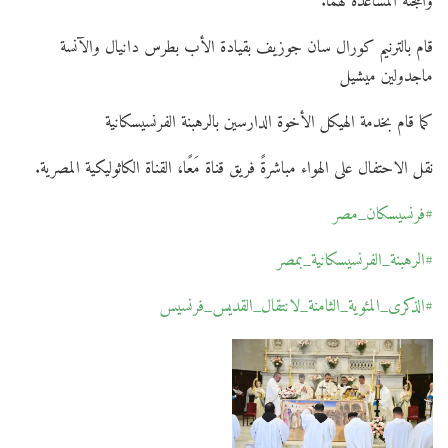
واللجنة المساعدة لهما.
قام بالترنيم كورال سان جوزيف بقيادة الأب بطرس دانيال والآنسة
ماجدولين ميشيل
كما قام بخدمة الهيكل الأخوة الدارسين بالرهبنة الفرنسيسكانية
نقل الاحتفال على الهواء مباشرةً فريق قناة مَعًا، القناة الكاثوليكية المصرية.
#فرنسيسكان_مصر
#الرهبنة_الفرنسيسكانية_بمصر
#الذكرى_المئوية_الثامنة_لانتقال_القديس_فرنسيس