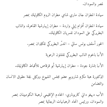
لمصر والسودان.
سيادة المطران جان ماري شامي مطران الروم الكاثوليك بمصر
سيادة المطران أفرام إيلي واردة – مطران إيبارشية القاهرة، والنائب
البطريركي على السودان للسريان الكاثوليك.
الخور أسقف بولس ساتي – المدبّر البطريركي للكلدان بمصر.
الأنبا باخوم النائب البطريركي للشئون الرعوية
الأنبا بشارة جودة – مطران إيبارشية أبو قرقاص للأقباط الكاثوليك.
الدكتورة هبة مكرم شاروبيم عضو مجلس الشيوخ ووكيل لجنة حقوق الانسان
والتضامن
الأب دييغو دالي كاربوناري- الخادم الإقليمي لرهبنة الكومبينان بمصر
والسودان. ورئيس اتحاد الرهبانيات الرجالية بمصر