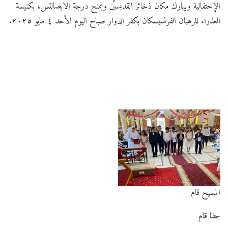
الإحتفالية ويبارك مكان ذخائر القديسيّن ويمنح درجة الابصالتس، بكنيسة
العذراء للرهبان الفرنسيسكان
بكفر الدوار صباح اليوم الأحد ٤ مايو ٢٠٢٥.
المسيح قام
حقا قام