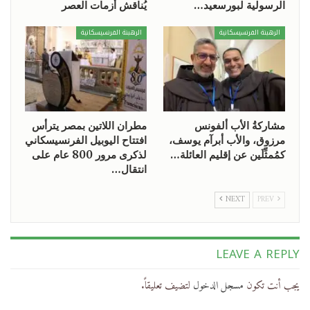
الرسولية لبورسعيد…
يُناقش أزمات العصر
الرهبنة الفرنسيسكانية
الرهبنة الفرنسيسكانية
مشاركةُ الأب ألفونس
مطران اللاتين بمصر يترأس
مرزوق، والأب أبرآم يوسف،
افتتاح اليوبيل الفرنسيسكاني
كمُمثِّلَين عن إقليم العائلة…
لذكرى مرور 800 عام على
انتقال…
NEXT
PREV
LEAVE A REPLY
يجب أنت تكون
مسجل الدخول
لتضيف تعليقاً.