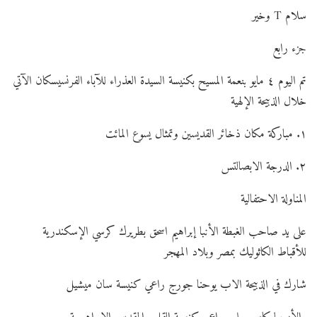
سلام T وخير
جزء رابع
تم اليوم ٤ مايو بنعمة المسيح بكنيسة السيدة العذراء للآباء الفرنسيسكان الآتي
خلال الذبيحة الإلهية
١. مباركة مكان ذخائر القديسين وتمثال يسوع المائت
٢. الدرجة الابصالتس
المناولة الاحتفالية
على يد صاحب الغبطة الأنبا إبراهيم اسحق بطريرك كرسي الإسكندرية
للأقباط الكاثوليك بمصر وبلاد المهجر
شارك في الذبيحة الاب يوحنا جورج راعي كنيسة سان ميشيل