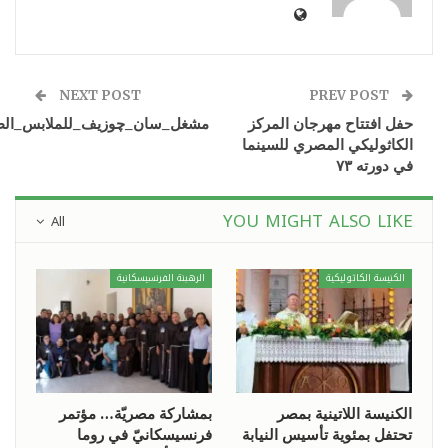
NEXT POST
PREV POST
حفل افتتاح مهرجان المركز
مشغل_سان_چوزيف_للملابس_الط
الكاثوليكي المصري للسينما
في دورته ٧٣
YOU MIGHT ALSO LIKE
All
الكنيسة الكاثوليكية
الرهبنة الفرنسيسكانية
الكنيسة اللاتينية بمصر
بمشاركة مصريّة… مؤتمر
تحتفل بمئوية تأسيس النيابة
فرنسيسكانيّ في روما