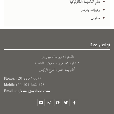
تعليم الكنيسة الكاثوليكية
زهيرات وأزهار
مدارس
تواصل معنا
القاهرة : دير سان جوزيف
2 شارع محمد فريد، عابدين ، القاهرة
أمام بنك مصر، الفرع الرئيس
Phone
: +20-2239-6677
Mobile
:+20-101-362-978
Email
:
segfraneg@yahoo.com