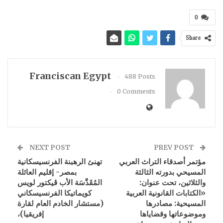
0
Share
Franciscan Egypt
488 Posts
0 Comments
NEXT POST
PREV POST
مؤتمر أصدقاء التراث العربي
تهنئ الرهبنة الفرنسيسكانية
المسيحي بدورته الثالثة
بمصر- إقليم العائلة
والثلاثين، تحت عنوان:
المُقَدَّسَة الأب ڨيكتور لويس
«الكتابات القانونية العربية
كويماتيكا الفرنسيسكاني
المسيحية: مصادرها
(مستشار الخادم العام لقارة
وموضوعاتها وقضاياها
إفريقيا)،