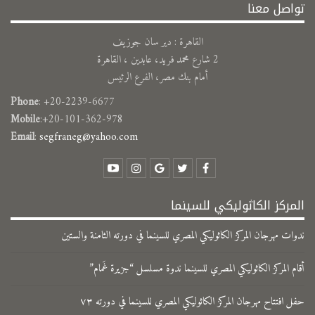
تواصل معنا
القاهرة : دير سان جوزيف
2 شارع محمد فريد، عابدين ، القاهرة
أمام بنك مصر، الفرع الرئيس
Phone
: +20-2239-6677
Mobile
:+20-101-362-978
Email
:
segfraneg@yahoo.com
المركز الكاثوليكي للسينما
ندوات مهرجان المركز الكاثوليكي المصري للسينما في دورته الثامنة والستين
​أقام المركز الكاثوليكي المصري للسينما ندوة مسلسل “جزيرة غَمام”
حفل افتتاح مهرجان المركز الكاثوليكي المصري للسينما في دورته ٧٣