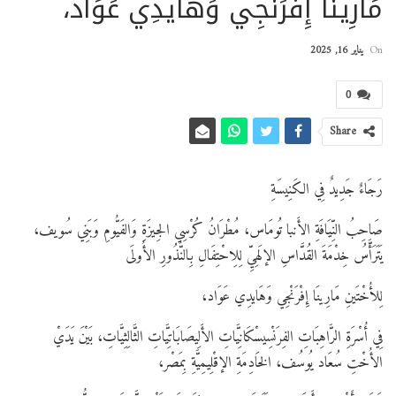
مَارِينَا إِفْرَنْجِي وَهَايدِي عَوَاد،
On
يناير 16, 2025
0
Share
رَجَاءٌ جَدِيدٌ فِي الكَنِيسَةِ
صَاحِبُ النِّيَافَةِ الأَنبا تُومَاس، مُطْرَانُ كُرْسِي الجِيزَةِ وَالفَيُّومِ وَبَنِي سُويف،
يَتَرَأَّسُ خِدْمَةَ القُدَّاسِ الإلَهِيِّ لِلِاحْتِفَالِ بِالنُّذُورِ الأُولَى
لِلأُخْتَينِ مَارِينَا إِفْرَنْجِي وَهَايدِي عَوَاد،
فِي أُسْرَةِ الرَّاهِبَاتِ الفِرَنْسِيسْكَانِيَّاتِ الأَلِيصَابَاتِيَّاتِ الثَّالِثِيَّاتِ، بَيْنَ يَدَيْ
الأُخْتِ سُعَاد يُوسُف، الخَادِمَةِ الإقْلِيمِيَّةِ بِمَصْر،