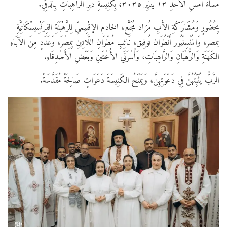
مَسَاءَ أَمْسِ الأَحَدِ ١٢ يَنَايِرَ ٢٠٢٥، بِكَنِيسَةِ
دَيْرِ الرَّاهِبَاتِ بِالدُّقِي.
بِحُضُورٍ وَمُشَارَكَةِ الأَبِ مُرَاد مُجَلَّع، الخادم الإقْلِيميّ لِلرَّهْبَنَةِ الفِرَنْسِيسْكَانِيَّةِ
بمصر، وَالمُنْسِنْيُور أَنْطُوَان تُوفِيق، نَائِبِ مُطْرَانِ اللَّاتِينِ بِمِصْرَ، وَعَدَدٍ مِنَ الآبَاءِ
الكَهَنَةِ وَالرُّهْبَانِ وَالرَّاهِبَاتِ، وَأُسْرَتَي الأُخْتَينِ وَبَعْضِ الأَصْدِقَاءِ.
الرَّبُّ يُثَبِّتُهُنَّ فِي دَعْوَتِهِنَّ، وَيَمْنَحُ الكَنِيسَةَ دَعَوَاتٍ صَالِحَةً مُقَدَّسَةً.