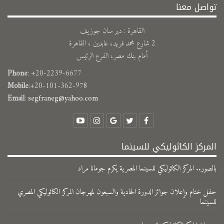
تواصل معنا
القاهرة : دير سان جوزيف
2 شارع محمد فريد، عابدين ، القاهرة
أمام بنك مصر، الفرع الرئيس
Phone
: +20-2239-6677
Mobile
:+20-101-362-978
Email
:
segfraneg@yahoo.com
المركز الكاثوليكي للسينما
بالصور.. المركز الكاثوليكي للسينما المصرية يكرم جومانا مراد
حفل ختام وإعلان جوائز الدورة الحادية والسبعون لمهرجان المركز الكاثوليكي المصري
للسينما