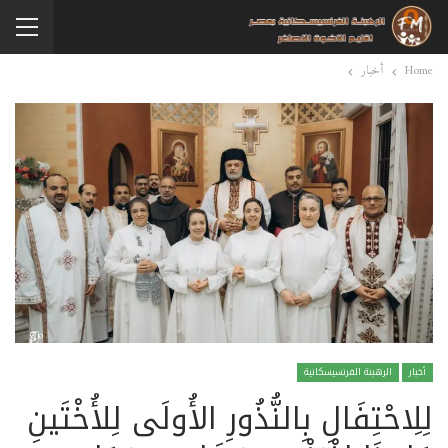
Home
أخبار
أخبار
الرهبنة الفرنسيسكانية
لِلِاحْتِفَالِ بِالنُّذُورِ الأُولَى لِلأُخْتَينِ