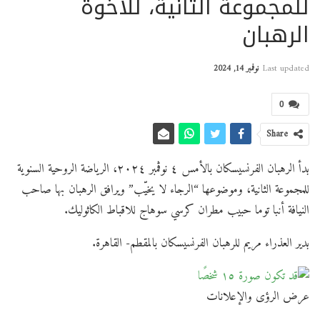
للمجموعة الثانية، للاخوة
الرهبان
Last updated
نوفمبر 14, 2024
0
Share
بدأ الرهبان الفرنسيسكان بالأمس ٤ نوڤمبر ٢٠٢٤، الرياضة الروحية السنوية
للمجموعة الثانية، وموضوعها “الرجاء لا يخيّب” ويرافق الرهبان بها صاحب
النيافة أنبا توما حبيب مطران كرسي سوهاج للاقباط الكاثوليك.
بدير العذراء مريم للرهبان الفرنسيسكان بالمقطم- القاهرة.
عرض الرؤى والإعلانات