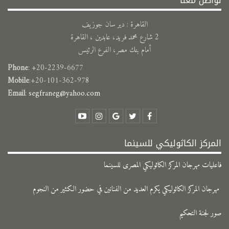
تواصل معنا
القاهرة : دير سان جوزيف
2 شارع محمد فريد، عابدين ، القاهرة
أمام بنك مصر، الفرع الرئيس
Phone
: +20-2239-6677
Mobile
:+20-101-362-978
Email
:
segfraneg@yahoo.com
المركز الكاثوليكي للسينما
فاعليات مهرجان المركز الكاثوليكي المصرى للسينما
مهرجان المركز الكاثوليكي يكرم العديد من الفنانين في حضور الكثير من النجوم
صور لجنة التحكيم