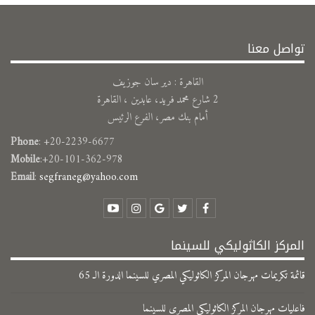
تواصل معنا
القاهرة : دير سان جوزيف
2 شارع محمد فريد، عابدين ، القاهرة
أمام بنك مصر، الفرع الرئيس
Phone
: +20-2239-6677
Mobile
:+20-101-362-978
Email
:
segfraneg@yahoo.com
المركز الكاثوليكي للسينما
قائمة تكريمات مهرجان المركز الكاثوليكي المصري للسينما الدورة الـ 65
فاعليات مهرجان المركز الكاثوليكي المصرى للسينما