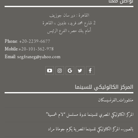
تواصل معنا
القاهرة : دير سان جوزيف
2 شارع محمد فريد، عابدين ، القاهرة
أمام بنك مصر، الفرع الرئيس
Phone
: +20-2239-6677
Mobile
:+20-101-362-978
Email
:
segfraneg@yahoo.com
المركز الكاثوليكي للسينما
منشورات_الفرنسيسكان
المركز الكاثوليكي المصري للسينما ندوة مسلسل “لام شمسية”
بالصور.. المركز الكاثوليكي للسينما المصرية يكرم جومانا مراد