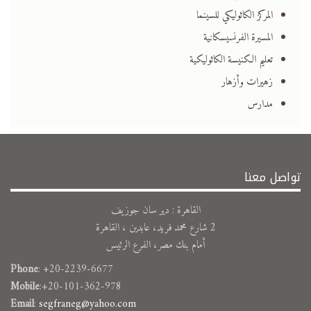
المركز الكاثوليكي للسينما
المسيرة الفرنسيسكانية
تعليم الكنيسة الكاثوليكية
زهيرات وأزهار
مدارس
تواصل معنا
القاهرة : دير سان جوزيف
2 شارع محمد فريد، عابدين ، القاهرة
أمام بنك مصر، الفرع الرئيس
Phone
: +20-2239-6677
Mobile
:+20-101-362-978
Email
:
segfraneg@yahoo.com