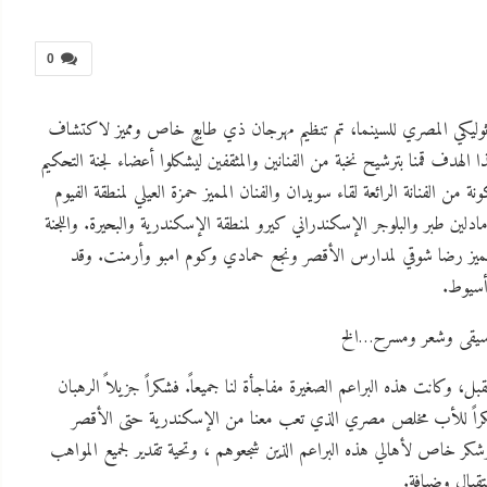
0
كاثوليكي المصري للسينما، تم تنظيم مهرجان ذي طابعٍ خاص ومميز لاكتشاف
دف قمنا بترشيح نخبة من الفنانين والمثقفين ليشكلوا أعضاء لجنة التحكيم
ة من الفنانة الرائعة لقاء سويدان والفنان المميز حمزة العيلي لمنطقة الفيوم
 مادلين
طبر والبلوجر الإسكندراني كيرو لمنطقة الإسكندرية والبحيرة. واللجنة
رج المميز رضا شوقي لمدارس الأقصر ونجع حمادي وكوم امبو وأرمنت. وقد
أسيوط.
ل، وكانت هذه البراعم الصغيرة مفاجأة لنا جميعاً. فشكراً جزيلاً الرهبان
وشكراً للأب مخلص مصري الذي تعب معنا من الإسكندرية حتى الأقصر
، وشكر خاص لأهالي هذه البراعم الذين شجعوهم ، وتحية تقدير لجميع المواهب
تقبال وضيافة.