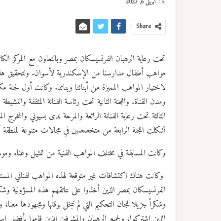
On
أبريل 6, 2023
Share
تحت رعاية الرهبان الفرنسيسكان بمصر وبالتعاون مع المركز ال
مواهب أطفال مدارسنا من الإسكندرية لأسوان. ولتحقيق هذا اله
لاختيار المواهب المميزة من أبنائنا وبناتنا. وكانت أول لجنة مكون
ومدن القناة. واللجنة الثانية تحت رئاسة الفنانة المثقفة والنشيطة
الثالثة تحت رعاية الفنانة الرائعة والمرحة ندى بسيوني والمخ
تشكلت اللجنة الرابعة من متخصصين في مجالات متنوعة لمنطقة 
‎ وكانت هناك اكتشافات غير متوقعة لهذه المواهب لفناني المستقب
الفرنسيسكان بمصر الذين أخذوا على عاتقهم هذه المسؤولية 
وشكراً جزيلا للجان التحكيم التي لم تبخل بوقتها ومجهودها معنا
الذين اشتركوا، ولجميع الرهبان والمشرفين الذين قاموا بأفضل اس