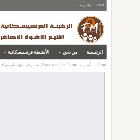
HOME
تواصل معنا
الرئيسية
من نحن
الأنشطة فرنسيسكانية
Home
أخبار
(Franciscan Got Talent )تحت رعاية الرهبان الفرنسيسكان بمصر وبالتعاون مع المركز الكاثوليكي المصري للسينما، تم تنظيم مهرجان ذي طابعٍ خاص ومميز لاكتشاف مواهب أطفال مدارسنا من الإسكندرية لأسوان