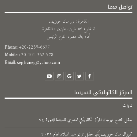
تواصل معنا
القاهرة : دير سان جوزيف
2 شارع محمد فريد، عابدين ، القاهرة
أمام بنك مصر، الفرع الرئيس
Phone
: +20-2239-6677
Mobile
:+20-101-362-978
Email
:
segfraneg@yahoo.com
المركز الكاثوليكي للسينما
ندوات
حفل افتتاح مهرجان المركز الكاثوليكي المصري للسينما الدورة ٧٤
كورال سان جوزيف يُقيم حفل ترانيم عيد الميلاد لعام ٢٠٢١