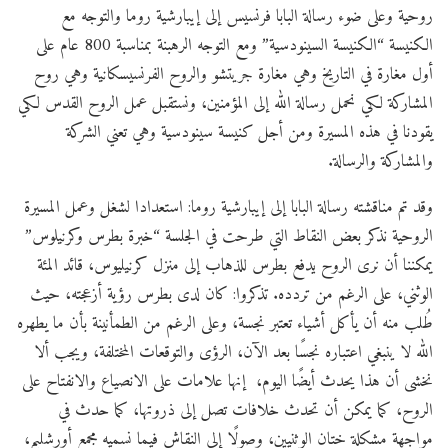
روحية وعلى ضوء رسالة البابا فرنسيس إلى إيبارشية روما والتوجه مع
الكنيسة “الكنيسة السينودسية” ومع التوجه الرهبنة بمناسبة 800 عام على
أول مغارة في التاريخ وهي مغارة جريتشو والروح الفرنسيسكانية وهي روح
المشاركة لكي نحمل رسالة الله إلى المؤمنين، ونستقبل عمل الروح القدس لكي
يقودنا في هذه المسيرة ومن أجل كنيسة سينودسية وهي تعني الشركة
والمشاركة والرسالة.
وقد تم مناقشته رسالة البابا إلى إيبارشية روما: استعدادا لشغل وعمل المسيرة
الروحية نذكر بعض النقاط التي طرحت في الجلسة “خبرة بطرس وكرنيلوس”
يمكننا أن نرى الروح يدفع بطرس للذهاب إلى منزل كرنيليوس، قائد المئة
الوثني، على الرغم من تردده. تذكروا: كان لدى بطرس رؤية أزعجته، حيث
طُلب منه أن يأكل أشياء تعتبر نجسة، وعلى الرغم من الطمأنينة بأن ما يطهره
الله لا ينبغي اعتباره نجسًا بعد الآن، الرؤى والتوقعات المختلفة، ويجب ألا
نخشى أن هذا يحدث أيضًا اليوم، إنها علامات على الانصياع والانفتاح على
الروح، كما يمكن أن تحدث خلافات تصل إلى ذروتها، كما حدث في
مواجهة مشكلة ختان الوثنيين، وصولًا إلى النقاش فيما نسميه مجمع أورشليم،