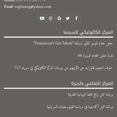
Mobile
:+20-101-362-978
Email
:
segfraneg@yahoo.com
المركز الكاثوليكي للسينما
حفل ختام الموسم الثاني لمسابقة “Franciscan’s Got Talent”
نشرة حفل الختام الدورة 66
شوف النجوم قالوا إيه عن تكريمهم من مهرجان المركز الكاثوليكي في دورته الـ71
المركز الثقافي بالجيزة
ورشة عمل برامج اللغة اليونانية القديمة
ورشة عمل أكاديمية في دراسة الليتورجيات السريانية