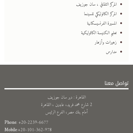
المركز الثقافي ، سان جوزيف
المركز الكاثوليكي للسينما
المسيرة الفرنسيسكانية
تعليم الكنيسة الكاثوليكية
زهيرات وأزهار
مدارس
تواصل معنا
القاهرة : دير سان جوزيف
2 شارع محمد فريد، عابدين ، القاهرة
أمام بنك مصر، الفرع الرئيس
Phone
: +20-2239-6677
Mobile
:+20-101-362-978