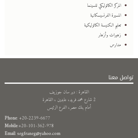
المركز الكاثوليكي للسينما
المسيرة الفرنسيسكانية
تعليم الكنيسة الكاثوليكية
زهيرات وأزهار
مدارس
تواصل معنا
القاهرة : دير سان جوزيف
2 شارع محمد فريد، عابدين ، القاهرة
أمام بنك مصر، الفرع الرئيس
Phone
: +20-2239-6677
Mobile
:+20-101-362-978
Email
:
segfraneg@yahoo.com