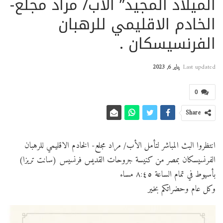
الميلاد المجيد” الأب/ مراد مجلع-
الخادم الاقليمي للرهبان
الفرنسيسكان .
Last updated
يناير 6, 2023
0
Share
انتظروا البث المباشر لتأمل الأب/ مراد مجلع- الخادم الاقليمي للرهبان
الفرنسيسكان بمصر من كنيسة جروحات القديس فرنسيس (سانت تريزا)
بأسيوط في تمام الساعة ٨:٤٥ مساء
وكل عام وحضراتكم بخير