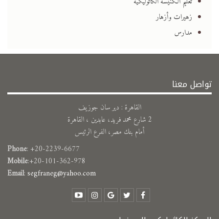
تعليم الكنيسة الكاثوليكية
زهيرات وأزهار
مدارس
تواصل معنا
القاهرة : دير سان جوزيف
2 شارع محمد فريد، عابدين ، القاهرة
أمام بنك مصر، الفرع الرئيس
Phone
: +20-2239-6677
Mobile
:+20-101-362-978
Email
:
segfraneg@yahoo.com