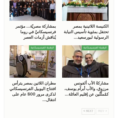
الكنيسة اللاتينية بمصر
بمشاركة مصريّة… مؤتمر
تحتفل بمئوية تأسيس النيابة
فرنسيسكانيّ في روما
الرسولية لبورسعيد…
يُناقش أزمات العصر
الرهبنة الفرنسيسكانية
الرهبنة الفرنسيسكانية
مشاركةُ الأب ألفونس
مطران اللاتين بمصر يترأس
مرزوق، والأب أبرآم يوسف،
افتتاح اليوبيل الفرنسيسكاني
كمُمثِّلَين عن إقليم العائلة…
لذكرى مرور 800 عام على
انتقال…
NEXT
PREV