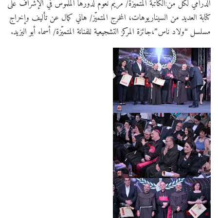
الدرامي لكل من:الكاتبة المتميّزة/ مريم نعوم​ لدورها الملموس في الإشراف على
كتابة العديد من السيناريوهات، المخرج المتميّز/ هاني كمال ​عن تأليف وإخراج
مسلسل “ولاد ناس”،جائزة المركز التشجيعية للفنانة المتميّزة/ أسماء أبو اليزيد.