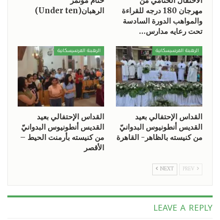
الاحتفال الختامي من
ختام مؤتمر
مهرجان 180 درجه للقراءة
الرهبان(Under ten)
والمواهب الدورة السادسة
تحت رعايه مدارس…
الرهبنة الفرنسيسكانية
الرهبنة الفرنسيسكانية
القداس الإحتفالي بعيد
القداس الإحتفالي بعيد
القديس أنطونيوس البدوانيّ
القديس أنطونيوس البدوانيّ
من كنيسته بالظاهر- القاهرة
من كنيسته بأرمنت الحيط –
الأقصر
NEXT
PREV
LEAVE A REPLY