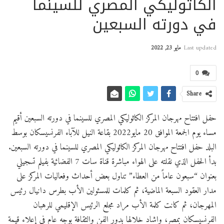
الكاثوليكي المصري للسينما
في دورته السبعين
Last updated
مايو 23, 2022
0
Share
​حفل افتتاح مهرجان المركز الكاثوليكي المصري للسينما في دورته السبعين أقيم
مساء يوم الجمعة الموافق 20 مايو2022 بقاعة النيل للآباء الفرنسيسكان بوسط
البلد حفل افتتاح مهرجان المركز الكاثوليكي المصري للسينما في دورته السبعين.​
بدأ الحفل الذي نقلته على الهواء مباشرة قناة سات 7 الفضائية بفيلم تسجيلي
بعنوان “سبعون عاماً من العطاء” تناول بعض أحداث وفعاليات المركز على
مدار العقود السبعة الماضية، ثم كلمات للمسئولين الأب بطرس دانيال رئيس
المهرجان، ثم كانت كلمة الأب مراد مجلع الرئيس الإقليمي للرهبان
الفرنسيسكان بمصر، واشاد خلالها بدور الفن والثقافة بوجه عام في إعلاء قيمة