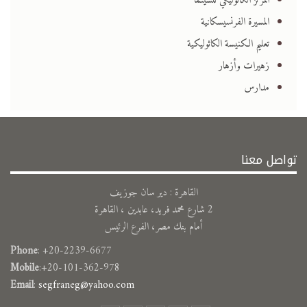
المركز الكاثوليكي للسينما
المسيرة الفرنسيسكانية
تعليم الكنيسة الكاثوليكية
زهيرات وأزهار
مدارس
تواصل معنا
القاهرة : دير سان جوزيف
2 شارع محمد فريد، عابدين ، القاهرة
أمام بنك مصر، الفرع الرئيس
Phone
: +20-2239-6677
Mobile
:+20-101-362-978
Email
:
segfraneg@yahoo.com