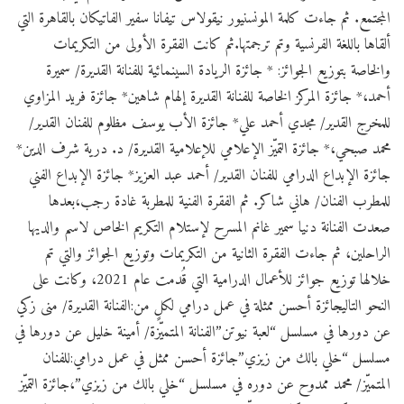
المجتمع. ثم جاءت كلمة المونسنيور نيقولاس تيفانا سفير الفاتيكان بالقاهرة التي
ألقاها باللغة الفرنسية وتم ترجمتها.ثم كانت الفقرة الأولى من التكريمات
والخاصة بتوزيع الجوائز: * جائزة الريادة السينمائية للفنانة القديرة/ سميرة
أحمد،* جائزة المركز الخاصة للفنانة القديرة إلهام شاهين* جائزة فريد المزاوي
للمخرج القدير/ مجدي أحمد علي* جائزة الأب يوسف مظلوم للفنان القدير/
محمد صبحي،* جائزة التميّز الإعلامي للإعلامية القديرة/ د. درية شرف الدين*
جائزة الإبداع الدرامي للفنان القدير/ أحمد عبد العزيز* جائزة الإبداع الفني
للمطرب الفنان/ هاني شاكر. ثم الفقرة الفنية للمطربة غادة رجب،​بعدها
صعدت الفنانة دنيا سمير غانم المسرح لإستلام التكريم الخاص لاسم والديها
الراحلين، ثم جاءت الفقرة الثانية من التكريمات وتوزيع الجوائز والتي تم
خلالها توزيع جوائز للأعمال الدرامية التي قُدمت عام 2021، وكانت على
النحو التاليجائزة أحسن ممثلة في عمل درامي لكلٍ من:الفنانة القديرة/ منى زكي
​عن دورها في مسلسل “لعبة نيوتن”الفنانة المتميّزة/ أمينة خليل ​عن دورها في
مسلسل “خلي بالك من زيزي”جائزة أحسن ممثل في عمل درامي:للفنان
المتميّز/ محمد ممدوح عن دوره في مسلسل “خلي بالك من زيزي”،جائزة التميّز