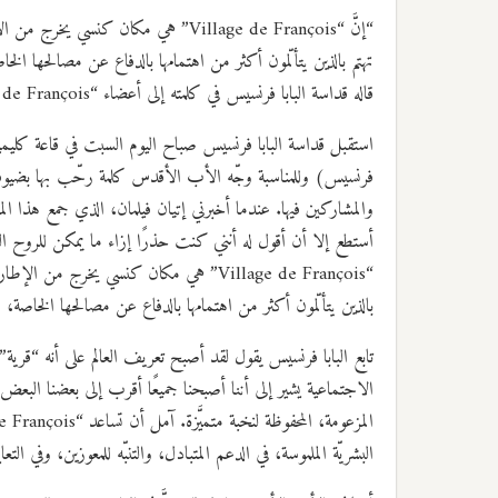
“إنَّ “Village de François” هي مكان 
تهتم بالذين يتألّمون أكثر من اهتمامها بالدفاع عن مصالحها الخ
قاله قداسة البابا فرنسيس في كلمته إلى أعضاء “Village de François”
والمشاركين فيها. عندما أخبرني إتيان فيلمان، الذي جمع هذا 
أستطع إلا أن أقول له أنني كنت حذرًا إزاء ما يمكن للروح ال
“Village de François” هي مكان كنسي يخرج 
بالذين يتألّمون أكثر من اهتمامها بالدفاع عن مصالحها الخاصة، 
تابع البابا فرنسيس يقول لقد أصبح تعريف العالم على أنه “قرية”
الاجتماعية يشير إلى أننا أصبحنا جميعًا أقرب إلى بعضنا ال
البشريّة الملموسة، في الدعم المتبادل، والتنبّه للمعوزين، وفي ال