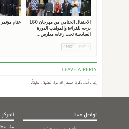
الاحتفال الختامي من مهرجان 180
ختام مؤتمر الرهبا
درجه للقراءة والمواهب الدورة
السادسة تحت رعايه مدارس…
NEXT
PREV
LEAVE A REPLY
يجب أنت تكون
مسجل الدخول
لتضيف تعليقاً.
تواصل معنا
المركز 
حفل افتتاح
القاهرة : دير سان جوزيف