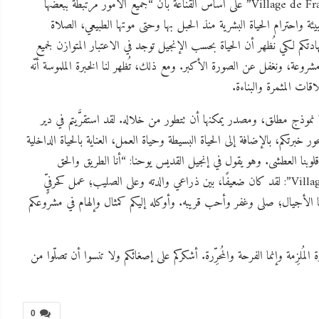
أضاف الأب الأقدس يقول لقد تمَّ في الواقع، تصميم “Village de François” على أساس القناعة بأن “جميع الأمور مرتبطة ببعضها
احترام الحياة البشرية منذ الحبل بها وحتى موتها الطبيعي، الصلاة
كم لكي نُظهر أن الحياة بحسب الإنجيل توجد في الاعتبار المتوازن لجميع
مشروعة، ونغفل عن الصورة الأكبر. ومع ذلك، تُظهر لنا الخبرة الملموسة أنّه
قات المثمرة والبناءة.
 نموذج مطلق، ومصدر يمكنها أن تتطور من خلاله. لقد استقرَّيتم في دير
خبرتكم، بالإضافة إلى الحياة البسيطة وحياة العمل، العناية بالحياة الداخلية
قلوبنا العطشى. وهو يقول في إنجيل القديس يوحنا: “أنا الطريق والحق
والحياة”. لقد اختبر شخصيًا ما تقومون به في “Village de François”: لقد كان ضعيفًا، بين ذراعي والدته وعلى الصليب؛ عمل كحرفيٍّ
 الأجيال؛ صلى وغفر وأحب قريبه. وأوكله إليكم كمثال وإلهام في مشروعكم
ُلزِمة وإنما الفرحة والمُحرِّرة. أشكركم على إصغائكم ولا تنسوا أن تصلّوا من
0