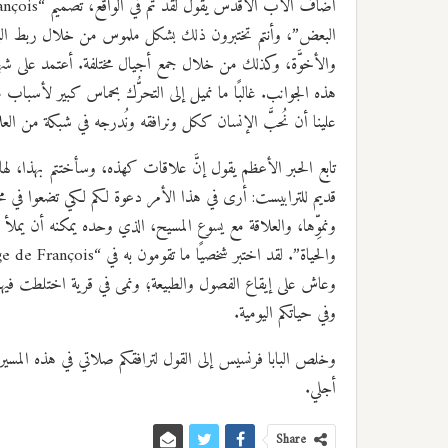
البعض”، وأنتم تختبرون ذلك بشكل ملموس من خلال ربط البيئة و
والأخوَّة، وكذلك من خلال جمع أجيال مختلفة. أعتمد على شهادت
هذه الجوانب. غالبًا ما نميل إلى التحرُّك بحماس كبير لأسباب 
علينا أن نُحبَّ الإنسان ككل ونرافقه ونُدرجه في شبكة من العلا
تابع الحبر الأعظم يقول إنَّ علاقات كهذه، وسأختتم بهذا، لها
قديم للترابيست: أرى في هذا الأمر دعوة لكم لكي تضعوا في محور 
ونموِّها، والعلاقة مع يسوع المسيح، الذي وحده يمكنه أن يملأ 
وعاش على إيقاع الفصول والطبيعة؛ ونمى في قرية اختلطت فيها
وفي حياتكم اليومية.
وخلص البابا فرنسيس إلى القول لترافقكم صلاتي في هذه المسيرة الم
أجلي.
Share