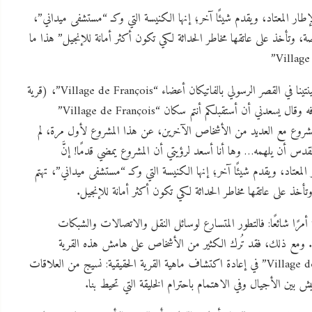
كنسي يخرج من الإطار المعتاد، ويقدم شيئًا آخر؛ إنها الكنيسة التي وكـ “مستشفى ميداني”،
اصة، وتأخذ على عاتقها مخاطر الحداثة لكي تكون أكثر أمانة للإنجيل” هذا ما
استقبل قداسة البابا فرنسيس صباح اليوم السبت في قاعة كليمينتينا في القصر الرسولي بالفاتيكان أعضاء “Village de François”، (قرية
فرنسيس) وللمناسبة وجّه الأب الأقدس كلمة رحّب بها بضيوفه وقال يسعدني أن أستقبلكم أنتم سكان “Village de François”
المشروع مع العديد من الأشخاص الآخرين، عن هذا المشروع لأول مرة، لم
قدس أن يلهمه… وها أنا أسعد لرؤيتي أن المشروع يمضي قدمًا! إنَّ
من الإطار المعتاد، ويقدم شيئًا آخر؛ إنها الكنيسة التي وكـ “مستشفى ميداني”، تهتم
وتأخذ على عاتقها مخاطر الحداثة لكي تكون أكثر أمانة للإنجيل.
 أمرًا شائعًا: فالتطور المتسارع لوسائل النقل والاتصالات والشبكات
بعض. ومع ذلك، فقد تُرك الكثير من الأشخاص على هامش هذه القرية
المزعومة، المحفوظة لنخبة متميَّزة. آمل أن تساعد “Village de François” في إعادة اكتشاف ماهية القرية الحقيقية: نسيج من العلاقات
تعايش بين الأجيال وفي الاهتمام باحترام الخليقة التي تحيط بنا.