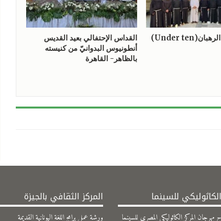
ن(Under ten)
القداس الإحتفالي بعيد القديس
أنطونيوس البدوانيّ من كنيسته
بالظاهر- القاهرة
الكاثوليكي للسينما
المركز الثقافي بالجيزة
 مهرجان المركز الكاثوليكي المصري للسينما
ورشة عمل برامج اللغة اليونانية القديمة