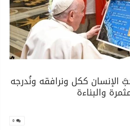
بَّ الإنسان ككل ونرافقه ونُدرجه
مرة والبناءة
0