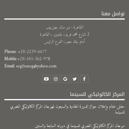
تواصل معنا
القاهرة : دير سان جوزيف
2 شارع محمد فريد، عابدين ، القاهرة
أمام بنك مصر، الفرع الرئيس
Phone
: +20-2239-6677
Mobile
:+20-101-362-978
Email
:
segfraneg@yahoo.com
المركز الكاثوليكي للسينما
حفل ختام وإعلان جوائز الدورة الحادية والسبعون لمهرجان المركز الكاثوليكي المصري
للسينما
مهرجان المركز الكاثوليكي المصري للسينما في دورته السابعة والستين