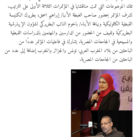
تلك الموضوعات التي تمت مناقشتها في المؤتمرات الثلاثة الأولى على الترتيب.
تشرف المؤتمر بحضور صاحب الغبطة الأنبا/ إبراهيم اسحق، بطريرك الكنيسة
القبطية الكاثوليكية ونيافة الأبناء/ باخوم النائب البطريركي لشؤون الإيبارشية
البطريركيّة ولفيف من الحضور من الدارسين والمهتمين بالدراسات القبطية
والمسيحية في الجامعات المصرية. يشارك في فاعليات المؤتمر عددًا من
الباحثين من بلاد المغرب العربي: تونس والجزائر والمغرب إضافة إلى عدد من
الباحثين من الجامعات المصرية.