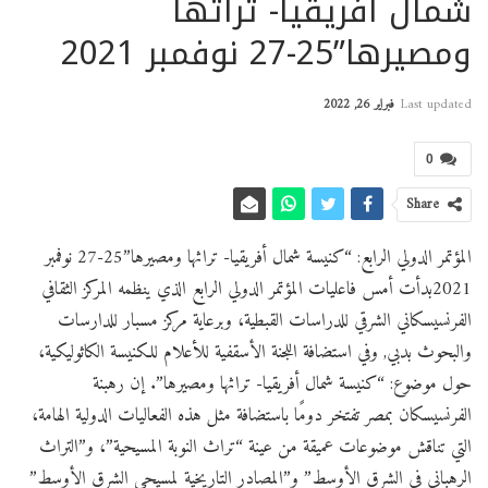
شمال أفريقيا- تراثها
ومصيرها”25-27 نوفمبر 2021
Last updated
فبراير 26, 2022
0
Share
المؤتمر الدولي الرابع: “كنيسة شمال أفريقيا- تراثها ومصيرها”25-27 نوفمبر
2021بدأت أمس فاعليات المؤتمر الدولي الرابع الذي ينظمه المركز الثقافي
الفرنسيسكاني الشرقي للدراسات القبطية، وبرعاية مركز مسبار للدارسات
والبحوث بدبي, وفي استضافة اللجنة الأسقفية للأعلام للكنيسة الكاثوليكية،
حول موضوع: “كنيسة شمال أفريقيا- تراثها ومصيرها”. إن رهبنة
الفرنسيسكان بمصر تفتخر دومًا باستضافة مثل هذه الفعاليات الدولية الهامة،
التي تناقش موضوعات عميقة من عينة “تراث النوبة المسيحية”، و”التراث
الرهباني في الشرق الأوسط” و”المصادر التاريخية لمسيحي الشرق الأوسط”