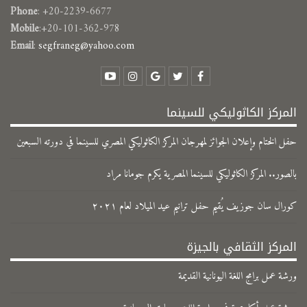
Phone
: +20-2239-6677
Mobile
:+20-101-362-978
Email
:
segfraneg@yahoo.com
المركز الكاثوليكي للسينما
حفل الختام وإعلان الجوائز لمهرجان المركز الكاثوليكي المصري للسينما في دورته السبعين
بالصور.. المركز الكاثوليكي للسينما المصرية يكرم جومانا مراد
كورال سان جوزيف يُقيم حفل ترانيم عيد الميلاد لعام ٢٠٢١
المركز الثقافي بالجيزة
ورشة عمل برامج اللغة اليونانية القديمة