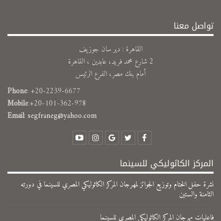
تواصل معنا
القاهرة : دير سان جوزيف
2 شارع محمد فريد، عابدين ، القاهرة
أمام بنك مصر، الفرع الرئيس
Phone
: +20-2239-6677
Mobile
:+20-101-362-978
Email
:
segfraneg@yahoo.com
المركز الكاثوليكي للسينما
نشرة حفل الختام وتوزيع الجوائز لمهرجان المركز الكاثوليكي المصري للسينما في دورته
الثامنة والستين
فاعليات مهرجان المركز الكاثوليكي المصرى للسينما