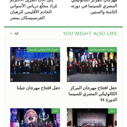
المصري للسينما في دورته
مُراد مجلّع درياس الأسواني
الثامنة والستين
الخادم الأقليمي للرهبان
الفرنسيسكان بمصر
YOU MIGHT ALSO LIKE
All
الرهبنة الفرنسيسكانية
المركز الكاثوليكي للسينما
حفل افتتاح مهرجان المركز
حفل افتتاح مهرجان جيلنا
الكاثوليكي المصري للسينما
الدورة ٧٤
أخبار
أخبار