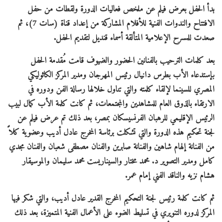
بدأ الحفل بعرض فيلم عن ملخص فعاليات الدورة ولقطات من حفل
الافتتاح والندوات الفنية للأفلام المشاركة من إعداد قناة (سات 7)، ثم
صعدت للمسرح الإعلامية المتألقة أسماء قنديل لتقديم الحفل.
بعد كلمات الترحيب بالفنانين الحضور والضيوف قامت مُقدمة الحفل
بإستدعاء الأب بطرس دانيال رئيس المهرجان ومدير المركز الكاثوليكي
المصري للسينما لإلقاء كلمته والتي تناول خلالها رسالة الفن ودوره في
الارتقاء بالذوق العام للمشاهدين والمجتمعات، ثم كانت كلمة الأب كمال لبيب
الرئيس الإقليمي للرهبان الفرنسيسكان بمصر، بعد ذلك تم عرض فيلم عن
لجنة تحكيم هذه الدورة والتي تشكلت برئاسة المخرج عادل أديب وعضوية كلاً
من الفنانة إلهام شاهين والفنانة صابرين والفنان مصطفى شعبان والفنان مجدي
كامل ومدير التصوير د. محمد مختار والسيناريست محمد سليمان والموسيقار
هشام نزيه والناقد الفني إمام عمر.
ثم كانت كلمة رئيس لجنة التحكيم المخرج القدير عادل أديب، والتي شكر فيها
المركز لدوره التنويري في تسليط الضوء على الأعمال الفنية المتميزة، بعد ذلك