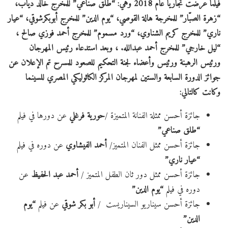
فيلماً عُرضت تجارياً عام 2018 وهي:
“طلق صناعي” للمخرج خالد دياب،
“زهرة الصبّار” للمخرجة هالة القوصي، “يوم الدين” للمخرج أبوبكرشوقي، “عيار
ناري” للمخرج كريم الشناوي، “ورد مسموم” للمخرج أحمد فوزي صالح ،
“ليل خارجي” للمخرج أحمد عبدالله. ، وبعد استدعاء رئيس المهرجان
ورئيس الرهبنة ورئيس وأعضاء لجنة التحكيم للصعود للمسرح تم الإعلان عن
جوائز الدورة السابعة والستين لمهرجان المركز الكاثوليكي المصري للسينما
وكانت كالتالي:
جائزة أحسن ممثلة الفنانة المتميزة /
حورية فرغلي
عن دورها في فيلم
“طلق صناعي”
جائزة أحسن ممثل الفنان المتميز/
أحمد الفيشاوي
عن دوره في فيلم
“عيار ناري”
جائزة أحسن ممثل دور ثان الطفل المتميز /
أحمد عبد الحفيظ
عن
دوره في فيلم
“يوم الدين”
جائزة أحسن سيناريو السيناريست /
أبو بكر شوقي
عن فيلم
“يوم
الدين”