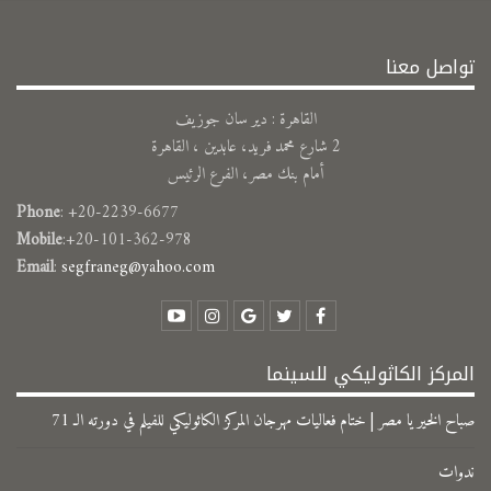
تواصل معنا
القاهرة : دير سان جوزيف
2 شارع محمد فريد، عابدين ، القاهرة
أمام بنك مصر، الفرع الرئيس
Phone
: +20-2239-6677
Mobile
:+20-101-362-978
Email
:
segfraneg@yahoo.com
المركز الكاثوليكي للسينما
صباح الخير يا مصر | ختام فعاليات مهرجان المركز الكاثوليكي للفيلم في دورته الـ 71
ندوات