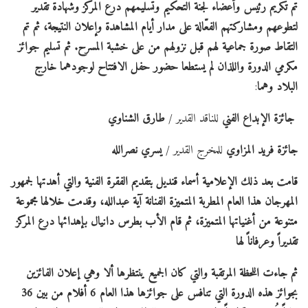
تم تكريم رئيس وأعضاء لجنة التحكيم وتسليمهم درع المركز وشهادة تقدير
لتطوعهم ومشاركتهم الفعّالة على مدار أيام المشاهدة وإعلان النتيجة، ثم تم
التقاط صورة جماعية لهم قبل نزولهم من على خشبة المسرح.
ثم تسليم جوائز
مكرمي الدورة واللذان لم يستطعا حضور حفل الافتتاح لوجودهما خارج
البلاد وهما
:
جائزة الإبداع الفني
للناقد القدير /
طارق الشناوي
جائزة فريد المزاوي
للمخرج القدير /
يسري نصرالله
قامت بعد ذلك الإعلامية أسماء قنديل بتقديم الفقرة الفنية والتي أهدتها لجمهور
المهرجان هذا العام المطربة المتميزة الفنانة آية عبدالله، وقدمت خلالها مجموعة
متنوعة من أغنياتها المتميزة، ثم قام الأب بطرس دانيال بإهدائها درع المركز
تقديراً وعرفاناً لها
ثم جاءت اللحظة المرتقبة والتي كان الجميع ينتظرها ألا وهي إعلان الفائزين
بجوائز هذه الدورة التي تنافس على جوائزها هذا العام 6 أفلام من بين 36